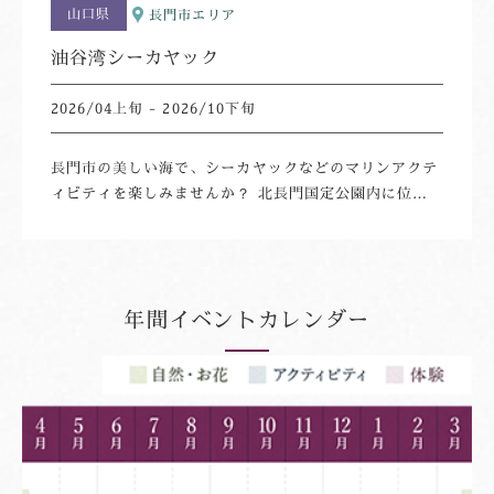
山口県
長門市エリア
油谷湾シーカヤック
2026/04上旬 - 2026/10下旬
長門市の美しい海で、シーカヤックなどのマリンアクテ
ィビティを楽しみませんか？ 北長門国定公園内に位置
する長門市の海岸線には、美しい海の景色やワイルドな
岩石などが広がり、自然を間近に堪能いただける知る人
ぞ知るスポットです。シーカヤックなら、目線が海面に
近くなるため臨場感たっぷりに海の楽しさをご体感いた
年間イベントカレンダー
だけます。油谷湾を巡るコースや、青海島を巡るコース
などもあり、その美しさに、リピートされるお客様も。
また、小さなお子様（小学4年生以上）も一緒にご参加
いただけるので、ご家族で、グループでマリンアクティ
ビティをお楽しみいただけます。シーカヤックの漕ぎ
方・乗り降りのレクチャーを受けられるので初めての方
も気軽にご参加くださいませ。小さな無人島かビーチで