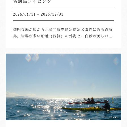
青海島ダイビング
2026/01/11 - 2026/12/31
透明な海が広がる北長門海岸国定指定公園内にある青海
島。岩場が多い船越（西側）の外海と、白砂の美しい海
藻の世界が広がる紫津浦（東側）のビーチをもち、年間
を通じてダイビングやシュノーケリングをお愉しみいた
だけます。また、青海島の地形の特徴から、少し潜るだ
けでいろいろなお魚の世界を楽しめるのも特徴。はじめ
ての方や小学4年生以上のお子様にもご参加いただけま
す（一部条件あり）。※写真提供…1枚目：水中フォト
コンテスト応募作品、2枚目：山口県観光連盟