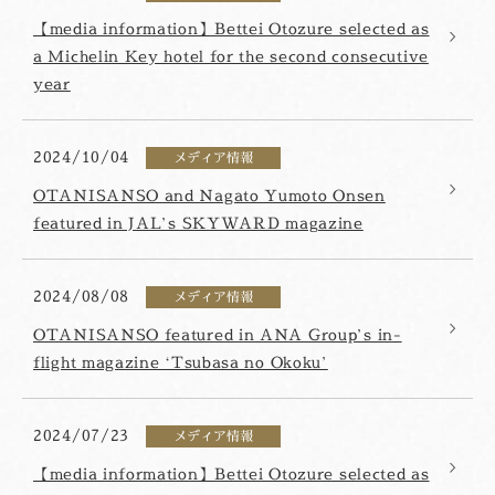
【media information】Bettei Otozure selected as
a Michelin Key hotel for the second consecutive
year
2024/10/04
メディア情報
OTANISANSO and Nagato Yumoto Onsen
featured in JAL’s SKYWARD magazine
2024/08/08
メディア情報
OTANISANSO featured in ANA Group’s in-
flight magazine ‘Tsubasa no Okoku’
2024/07/23
メディア情報
【media information】Bettei Otozure selected as