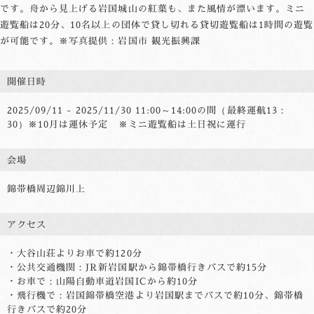
です。舟から見上げる岩国城山の紅葉も、また風情が漂います。ミニ
遊覧船は20分、10名以上の団体で貸し切れる貸切遊覧船は1時間の遊覧
が可能です。※写真提供：岩国市 観光振興課
開催日時
2025/09/11 - 2025/11/30
11:00～14:00の間（最終運航13：
30）※10月は運休予定 ※ミニ遊覧船は土日祝に運行
会場
錦帯橋周辺錦川上
アクセス
・大谷山荘よりお車で約120分
・公共交通機関：JR新岩国駅から錦帯橋行きバスで約15分
・お車で：山陽自動車道岩国ICから約10分
・飛行機で：岩国錦帯橋空港より岩国駅までバスで約10分、錦帯橋
行きバスで約20分