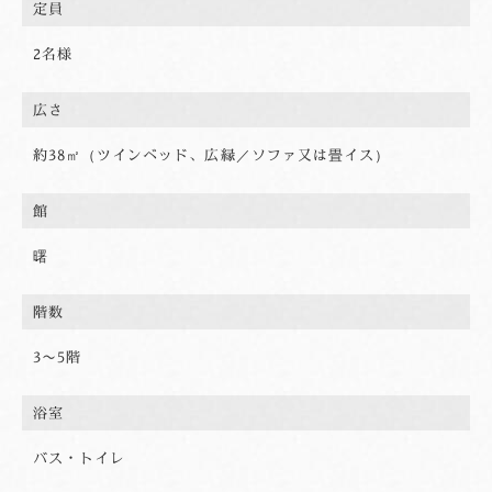
定員
2名様
広さ
約38㎡（ツインベッド、広縁／ソファ又は畳イス）
館
曙
階数
3〜5階
浴室
バス・トイレ