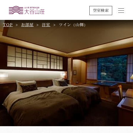
空室検索
TOP
お部屋
洋室
ツイン（山側）