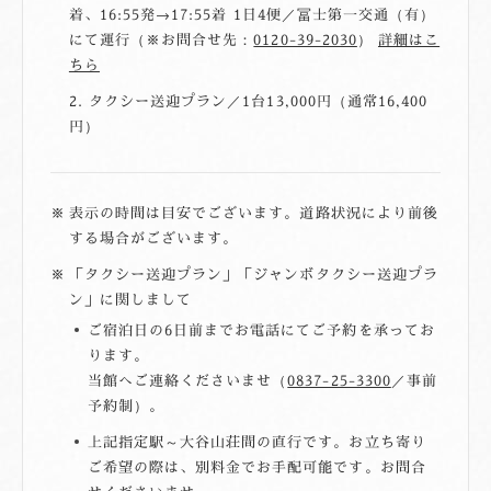
着、16:55発→17:55着 1日4便／冨士第一交通（有）
にて運行（
お問合せ先：
0120-39-2030
）
詳細はこ
ちら
タクシー送迎プラン／1台13,000円（通常16,400
円）
表示の時間は目安でございます。道路状況により前後
する場合がございます。
「タクシー送迎プラン」「ジャンボタクシー送迎プラ
ン」に関しまして
ご宿泊日の6日前までお電話にてご予約を承ってお
ります。
当館へご連絡くださいませ（
0837-25-3300
／事前
予約制）。
上記指定駅～大谷山荘間の直行です。お立ち寄り
ご希望の際は、別料金でお手配可能です。お問合