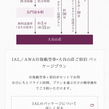
13,700円）
高速道路を下り左折、国道435号線を進みます。
当館へご連絡くださいませ（
0837-25-3300
／事前予約
くださいませ。
高速道路を下り左折、国道435号線を進みます。
各駅から大谷山荘へのアクセス方法
制）。
JR新山口駅から：
「国行」の交差点を右折、国道316号線を直進します。
JR厚狭駅から：タクシー送迎プラン／1台11,000円（通常
長門湯本駅から：無料送迎車（マイクロバス）／大谷山荘の
「国行」の交差点を右折、国道316号線を直進します。
上記指定駅～大谷山荘間の直行です。お立ち寄りご希望の
乗り合いジャンボタクシー／3,000円（11:15発→12:15
約30分走りますと、右手に大谷山荘が見えてまいります。
13,700円）
専用車がお迎えにまいります。ご到着時間を事前にお知らせ
際は、別料金でお手配可能です。お問合せくださいませ。
着、13:45発→14:45着、15:25発→16:25着、16:55発
約30分走りますと、右手に大谷山荘が見えてまいります。
くださいませ。
JR新山口駅から：
→17:55着 1日4便／冨士第一交通（有）にて運行（
お問合
小月ICから大谷山荘までのアクセス
レンタカーのご利用については
「レンタカー・タクシー情
JR厚狭駅から：タクシー送迎プラン／1台11,000円（通常
せ先：
0120-39-2030
）
詳細はこちら
小月ICから大谷山荘までのアクセス
乗り合いジャンボタクシー／3,000円（11:15発→12:15
報」
をご確認ください。
13,700円）
小月ICを降りた後、国道491号線を長門・菊川方面へ道なり
着、13:45発→14:45着、15:25発→16:25着、16:55発
タクシー送迎プラン／1台13,000円（通常16,400円）
小月ICを降りた後、国道491号線を長門・菊川方面へ道なり
に進みます。（約10分）
→17:55着 1日4便／冨士第一交通（有）にて運行（
お問合
JR新山口駅から：
に進みます。（約10分）
せ先：
0120-39-2030
）
詳細はこちら
上岡枝交差点（道の駅きくがわ付近）をそのまま直進し県道
JRおでかけネット
乗り合いジャンボタクシー／3,000円（11:15発→12:15
上岡枝交差点（道の駅きくがわ付近）をそのまま直進し県道
34号線を進みます。（約35分）
タクシー送迎プラン／1台13,000円（通常16,400円）
JAL／ANA往復航空券×大谷山荘ご宿泊 パッ
着、13:45発→14:45着、15:25発→16:25着、16:55発
表示の時間は目安でございます。道路状況により前後する場
34号線を進みます。（約35分）
→17:55着 1日4便／冨士第一交通（有）にて運行（
お問合
ケージプラン
合がございます。
俵山・大羽山交差点を、長門方面に進み県道34号線へ進みま
俵山・大羽山交差点を、長門方面に進み県道34号線へ進みま
せ先：
0120-39-2030
）
詳細はこちら
乗り換え案内（ジョルダン）
す。
大谷山荘「タクシー送迎プラン」について
す。
往復航空券＋宿泊がセットでお得
表示の時間は目安でございます。道路状況により前後する場
タクシー送迎プラン／1台13,000円（通常16,400円）
俵山ICより、長門・俵山道路を長門湯本温泉IC方面へ進みま
ご宿泊日の6日前までお電話にてご予約を承っております。
お日にちとフライト時間、プランを選ぶだけの簡単操作
合がございます。
俵山ICより、長門・俵山道路を長門湯本温泉IC方面へ進みま
す。(約7分)
当館へご連絡くださいませ（
0837-25-3300
／事前予約
でご予約いただけます。
す。(約7分)
大谷山荘「タクシー送迎プラン」について
制）。
長門湯本温泉ICを降りた後、右折し国道316号線を美祢方面
長門湯本温泉ICを降りた後、右折し国道316号線を美祢方面
表示の時間は目安でございます。道路状況により前後する場
ご宿泊日の6日前までお電話にてご予約を承っております。
へ道なりにまっすぐ進みます。（約5分）
上記指定駅～大谷山荘間の直行です。お立ち寄りご希望の
へ道なりにまっすぐ進みます。（約5分）
合がございます。
JALのパッケージについて
当館へご連絡くださいませ（
0837-25-3300
／事前予約
際は、別料金でお手配可能です。お問合せくださいませ。
下り坂の先、左手に大きく描いたカーブを曲がると、すぐ左
詳しく見る