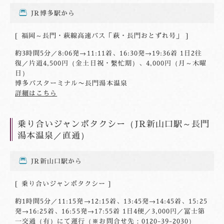
JR博多駅から
福岡～長門・萩線高速バス「萩・長門おとずれ号」
約3時間5分／8:06発→11:11着、16:30発→19:36着 1日2往
復／片道4,500円（金土日祝・繫忙期）、4,000円（月～木曜
日）
博多バスターミナル〜長門湯本温泉
詳細はこちら
乗り合いジャンボタクシー（JR新山口駅～長門
湯本温泉／直通）
JR新山口駅から
乗り合いジャンボタクシー
約1時間5分／11:15発→12:15着、13:45発→14:45着、15:25
発→16:25着、16:55発→17:55着 1日4便／3,000円／冨士第
一交通（有）にて運行（※お問合せ先：
0120-39-2030
）