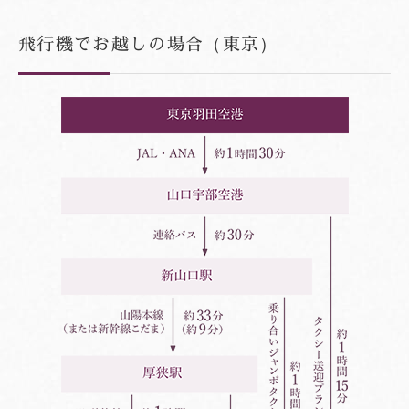
国道316号との交差点を右折、約13分で大谷山荘が見えてま
美祢ICから大谷山荘までのアクセス
いります。
飛行機でお越しの場合（東京）
高速道路を下り左折、国道435号線を進みます。
「国行」の交差点を右折、国道316号線を直進します。
山口県の道路情報
約30分走りますと、右手に大谷山荘が見えてまいります。
各駅から大谷山荘へのアクセス方法
高速道路情報
美祢ICから大谷山荘までのアクセス
長門湯本駅から：無料送迎車（マイクロバス）／大谷山荘の
山口県の道路情報
専用車がお迎えにまいります。ご到着時間を事前にお知らせ
高速道路を下り左折、国道435号線を進みます。
くださいませ。
「国行」の交差点を右折、国道316号線を直進します。
JR厚狭駅から：タクシー送迎プラン／1台11,000円（通常
高速道路情報
13,700円）
約30分走りますと、右手に大谷山荘が見えてまいります。
各駅から大谷山荘へのアクセス方法
山口県の道路情報
表示の時間は目安でございます。道路状況により前後する場
長門湯本駅から：無料送迎車（マイクロバス）／大谷山荘の
合がございます。
専用車がお迎えにまいります。ご到着時間を事前にお知らせ
各駅から大谷山荘へのアクセス方法
くださいませ。
大谷山荘「タクシー送迎プラン」について
美祢ICから大谷山荘までのアクセス
高速道路情報
長門湯本駅から：無料送迎車（マイクロバス）／大谷山荘の
JR厚狭駅から：タクシー送迎プラン／1台11,000円（通常
美祢ICから大谷山荘までのアクセス
ご宿泊日の6日前までお電話にてご予約を承っております。
専用車がお迎えにまいります。ご到着時間を事前にお知らせ