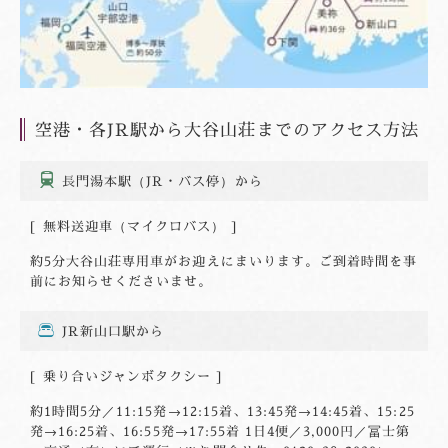
空港・各JR駅から大谷山荘までのアクセス方法
長門湯本駅
（JR・バス停）から
無料送迎車（マイクロバス）
約5分
大谷山荘専用車がお迎えにまいります。ご到着時間を事
前にお知らせくださいませ。
JR新山口駅から
乗り合いジャンボタクシー
約1時間5分／11:15発→12:15着、13:45発→14:45着、15:25
発→16:25着、16:55発→17:55着 1日4便／3,000円／冨士第