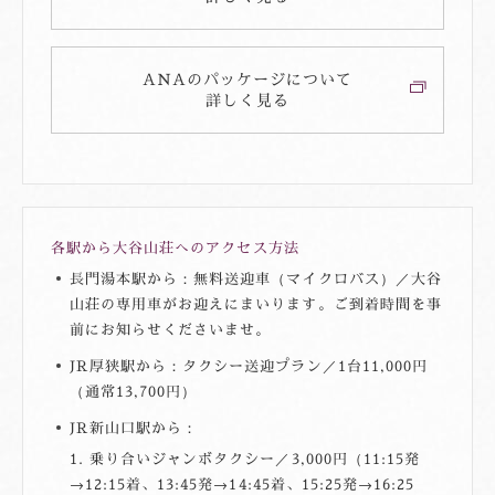
制）。
下り坂の先、左手に大きく描いたカーブを曲がると、すぐ左
大谷山荘「タクシー送迎プラン」について
手に大谷山荘の正面玄関がみえてまいります。橋を渡りお越しく
レンタカーのご利用については
「レンタカー・タクシー情
手に大谷山荘の正面玄関がみえてまいります。橋を渡りお越しく
上記指定駅～大谷山荘間の直行です。お立ち寄りご希望の
ご宿泊日の6日前までお電話にてご予約を承っております。
ださいませ。
報」
をご確認ください。
ださいませ。
際は、別料金でお手配可能です。お問合せくださいませ。
当館へご連絡くださいませ（
0837-25-3300
／事前予約
ANAのパッケージについて
制）。
詳しく見る
レンタカーのご利用については
「レンタカー・タクシー情
山口県の道路情報
JRおでかけネット
上記指定駅～大谷山荘間の直行です。お立ち寄りご希望の
報」
をご確認ください。
山口県の道路情報
際は、別料金でお手配可能です。お問合せくださいませ。
レンタカーのご利用については
「レンタカー・タクシー情
高速道路情報
JRおでかけネット
乗り換え案内（ジョルダン）
高速道路情報
報」
をご確認ください。
各駅から大谷山荘へのアクセス方法
長門湯本駅から：無料送迎車（マイクロバス）／大谷
乗り換え案内（ジョルダン）
JRおでかけネット
山荘の専用車がお迎えにまいります。ご到着時間を事
前にお知らせくださいませ。
JR厚狭駅から：タクシー送迎プラン／1台11,000円
乗り換え案内（ジョルダン）
（通常13,700円）
JR新山口駅から：
乗り合いジャンボタクシー／3,000円（11:15発
→12:15着、13:45発→14:45着、15:25発→16:25