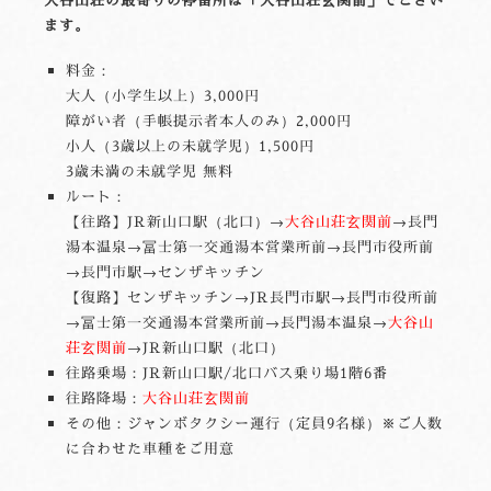
ます。
料金：
大人（小学生以上）3,000円
障がい者（手帳提示者本人のみ）2,000円
小人（3歳以上の未就学児）1,500円
3歳未満の未就学児 無料
ルート：
【往路】JR新山口駅（北口）→
大谷山荘玄関前
→長門
湯本温泉→冨士第一交通湯本営業所前→長門市役所前
→長門市駅→センザキッチン
【復路】センザキッチン→JR長門市駅→長門市役所前
→冨士第一交通湯本営業所前→長門湯本温泉→
大谷山
荘玄関前
→JR新山口駅（北口）
往路乗場：JR新山口駅/北口バス乗り場1階6番
往路降場：
大谷山荘玄関前
その他：ジャンボタクシー運行（定員9名様）※ご人数
に合わせた車種をご用意