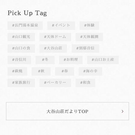
Pick Up Tag
長門湯本温泉
イベント
体験
山口観光
天体ドーム
天体観測
山口の食
大谷山荘
別邸音信
音信川
冬
お料理
山口お土産
萩焼
秋
春
海の幸
家族旅行
ベーカリー
和食
大谷山荘だよりTOP