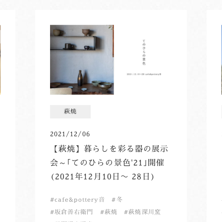
萩焼
2021/12/06
【萩焼】暮らしを彩る器の展示
会～｢てのひらの景色'21｣開催
(2021年12月10日～ 28日)
cafe&pottery音
冬
坂倉善右衛門
萩焼
萩焼深川窯