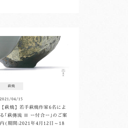
萩焼
2021/04/15
【萩焼】若手萩焼作家6名によ
る｢萩傳流 Ⅲ ー付合ー｣のご案
内(期間:2021年4月12日～18