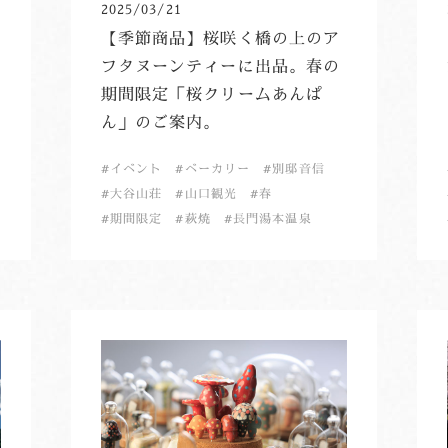
2025/03/21
【季節商品】桜咲く橋の上のア
フタヌーンティーに出品。春の
期間限定「桜クリームあんぱ
ん」のご案内。
イベント
ベーカリー
別邸音信
大谷山荘
山口観光
春
期間限定
萩焼
長門湯本温泉