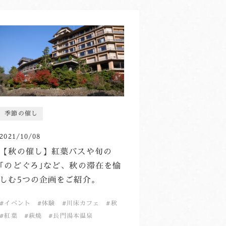
季節の催し
2021/10/08
【秋の催し】紅葉バスや旬の
｢のどぐろ｣など、秋の滞在を愉
しむ5つの企画をご紹介。
イベント
体験
川床カフェ
秋
紅葉
萩焼
長門湯本温泉