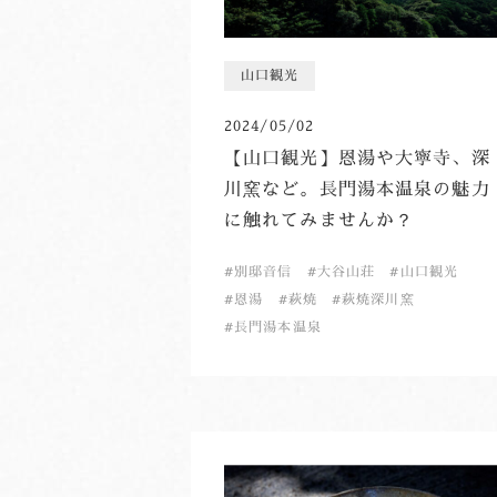
山口観光
2024/05/02
【山口観光】恩湯や大寧寺、深
川窯など。長門湯本温泉の魅力
に触れてみませんか？
別邸音信
大谷山荘
山口観光
恩湯
萩焼
萩焼深川窯
長門湯本温泉