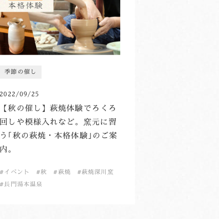
季節の催し
2022/09/25
【秋の催し】萩焼体験でろくろ
回しや模様入れなど。窯元に習
う｢秋の萩焼・本格体験｣のご案
内。
イベント
秋
萩焼
萩焼深川窯
長門湯本温泉