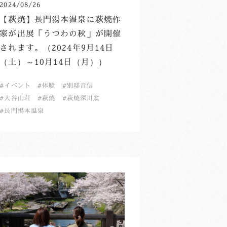
2024/08/26
【萩焼】長門湯本温泉に萩焼作
家が出展「うつわの秋」が開催
されます。（2024年9月14日
（土）～10月14日（月））
イベント
体験
別邸音信
大谷山荘
萩焼
萩焼深川窯
長門湯本温泉