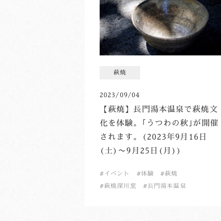
萩焼
2023/09/04
【萩焼】長門湯本温泉で萩焼文
化を体験。｢うつわの秋｣が開催
されます。(2023年9月16日
(土)〜9月25日(月))
イベント
体験
萩焼
萩焼深川窯
長門湯本温泉