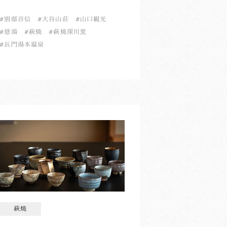
別邸音信
大谷山荘
山口観光
恩湯
萩焼
萩焼深川窯
長門湯本温泉
萩焼