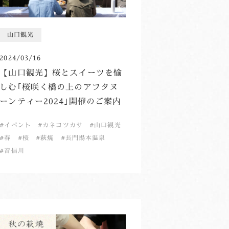
山口観光
2024/03/16
【山口観光】桜とスイーツを愉
しむ｢桜咲く橋の上のアフタヌ
ーンティー2024｣開催のご案内
イベント
カネコツカサ
山口観光
春
桜
萩焼
長門湯本温泉
音信川