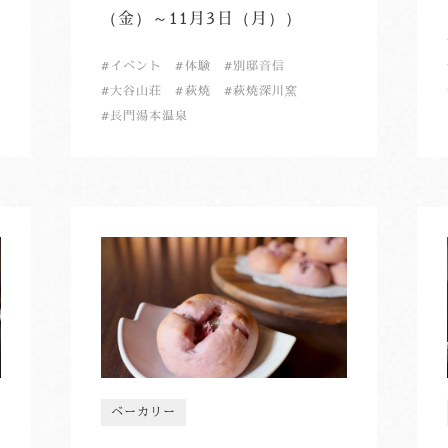
（金）～11月3日（月））
イベント
体験
別邸音信
大谷山荘
萩焼
萩焼深川窯
長門湯本温泉
ベーカリー