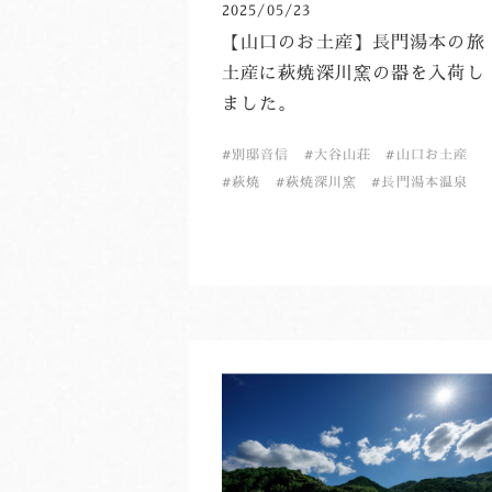
2025/05/23
【山口のお土産】長門湯本の旅
土産に萩焼深川窯の器を入荷し
ました。
別邸音信
大谷山荘
山口お土産
萩焼
萩焼深川窯
長門湯本温泉