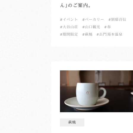
ん｣のご案内。
イベント
ベーカリー
別邸音信
大谷山荘
山口観光
春
期間限定
萩焼
長門湯本温泉
萩焼