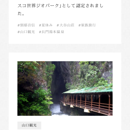
スコ世界ジオパーク｣として認定されまし
た。
別邸音信
夏休み
大谷山荘
家族旅行
山口観光
長門湯本温泉
山口観光