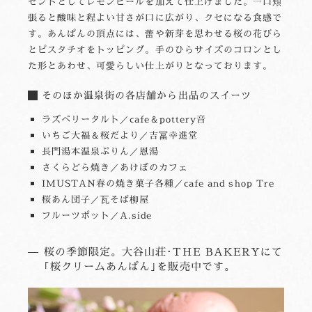
セントとしてレモンピールを加えて仕上げました。一口頬
張ると酸味と程よい甘さが口に広がり、クセになる食感で
す。あんぱんの頂点には、蕾や新芽を思わせる桜の花びら
とピスタチオをトッピング。手のひらサイズのコロンとし
た形とあわせ、可愛らしい仕上がりとなっております。
そのほか温泉街の各店舗から出品のスイーツ
ラズベリータルト／cafe＆pottery音
いちご大福＆桜だより／吉冨幸進堂
長門湯本温泉ぷりん／恩湯
さくらどら焼き／あけぼのカフェ
IMUSTAN春の焼き菓子各種／cafe and shop Tre
桜あん団子／瓦そば柳屋
フルーツポット／A.side
桜の季節限定。大谷山荘･THE BAKERYにて
｢桜クリームあんぱん｣を販売中です。