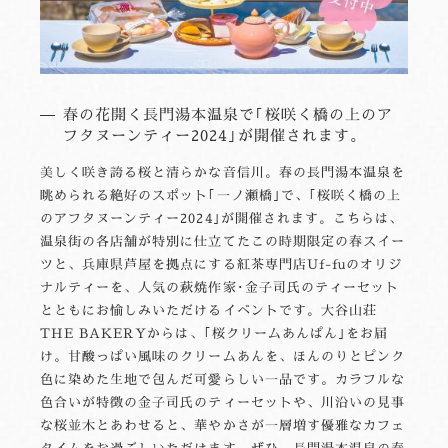
春の花開く長門湯本温泉で｢桜咲く橋の上のア
フタヌーンティー2024｣が開催されます。
美しく咲き誇る桜と清らかな音信川。春の長門湯本温泉を
眺められる絶好のスポット｢一ノ瀬橋｣で、｢桜咲く橋の上
のアフタヌーンティー2024｣が開催されます。こちらは、
温泉街の各店舗が特別に仕立てたこの時期限定の春スイー
ツと、兵庫県芦屋を拠点にする紅茶専門店Uf-fuのオリジ
ナルティーを、人気の萩焼作家･金子司氏のティーセット
とともにお愉しみいただけるイベントです。大谷山荘
THE BAKERYからは、｢桜クリームあんぱん｣をお届
け。甘酸っぱい風味のクリームあんを、ほんのりとピンク
色に染めた生地で包んだ可愛らしい一品です。カラフルな
色合いが特徴の金子司氏のティーセットや、川沿いの見事
な桜並木とあわせると、華やかさが一層増す優雅なカフェ