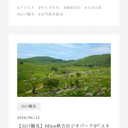
アクセス
おとずれ号
別邸音信
大谷山荘
山口観光
長門湯本温泉
山口観光
2026/06/22
【山口観光】Mine秋吉台ジオパークが｢ユネ