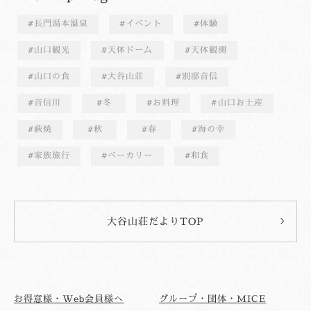
長門湯本温泉
イベント
体験
山口観光
天体ドーム
天体観測
山口の食
大谷山荘
別邸音信
音信川
冬
お料理
山口お土産
萩焼
秋
春
海の幸
家族旅行
ベーカリー
和食
大谷山荘だよりTOP
お得意様・Web会員様へ
グループ・団体・MICE