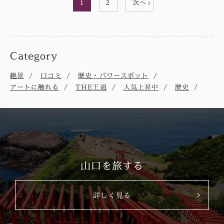
1
2
次へ
Category
絶景
口コミ
歴史・パワースポット
アートに触れる
THE王道
人気上昇中
歴史
山口を旅する
詳しく見る