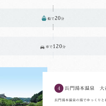
20
船で
分
120
車で
分
長門湯本温泉 大
長門湯本温泉の湯でゆっくりと