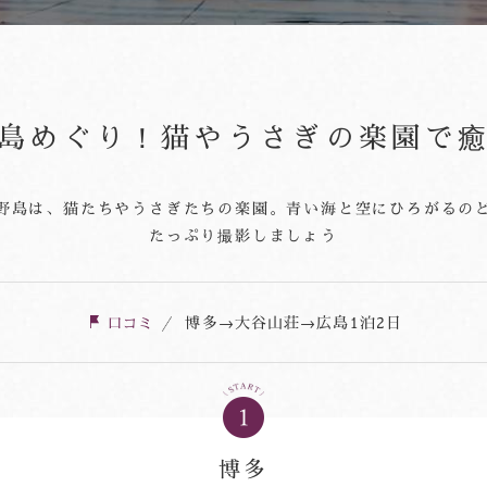
島めぐり！猫やうさぎの楽園で
野島は、猫たちやうさぎたちの楽園。青い海と空にひろがるの
たっぷり撮影しましょう
博多→大谷山荘→広島
1泊2日
口コミ
博多