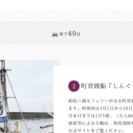
40
車で
分
町営渡船「しんぐ
相島へ渡るフェリーが出る町営
ます。時刻表は3月1日から10月
月末日までは1日5便。（大人48
波浪等による欠航は、相島発時
公式サイトをご覧ください。