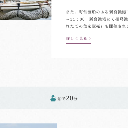
また、町営渡船のある新宮漁港で
～11：00、新宮漁港にて相島
れたての魚を販売）も開催され
詳しく見る
20
船で
分