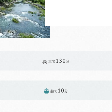
130
車で
分
10
船で
分