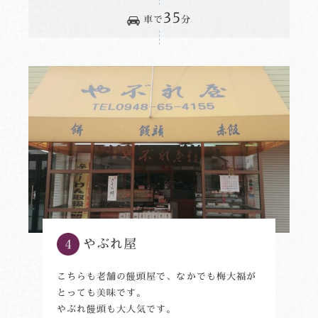
35
車で
分
やぶれ屋
こちらも老舗の饅頭屋で、なかでも梅大福が
とっても美味です。
やぶれ饅頭も大人気です。