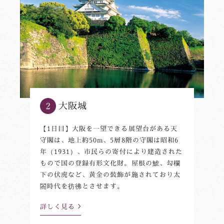
大阪城
【1日目】大阪を一望できる展望台がある天
守閣は、地上約50m、5層8階の守閣は昭和6
年（1931）、市民らの寄付により建造された
もので国の登録有形文化財。屋根の鯱、勾欄
下の伏虎など、黄金の装飾が施されており太
閤時代を彷彿とさせます。
詳しく見る