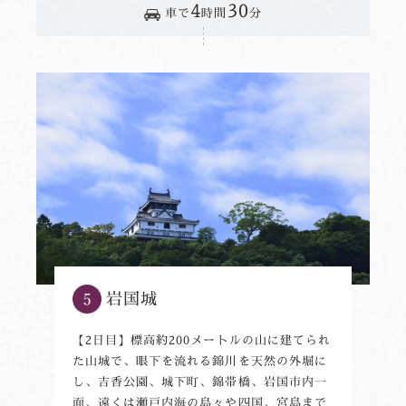
4
30
車で
時間
分
岩国城
【2日目】標高約200メートルの山に建てられ
た山城で、眼下を流れる錦川を天然の外堀に
し、吉香公園、城下町、錦帯橋、岩国市内一
面、遠くは瀬戸内海の島々や四国、宮島まで