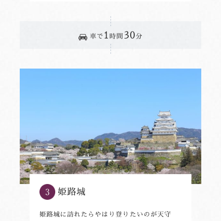
1
30
車で
時間
分
姫路城
姫路城に訪れたらやはり登りたいのが天守