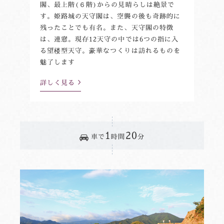
閣、最上階(６階)からの見晴らしは絶景で
す。姫路城の天守閣は、空襲の後も奇跡的に
残ったことでも有名。また、天守閣の特徴
は、連窓。現存12天守の中では6つの指に入
る望楼型天守。豪華なつくりは訪れるものを
魅了します
詳しく見る
1
20
車で
時間
分