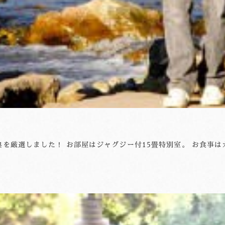
典を厳選しました！ お部屋はジャグジー付15畳特別室。 お食事