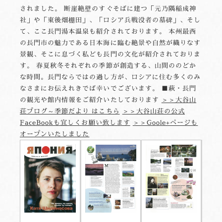
されました。 断崖絶壁のすぐそばに建つ「元乃隅稲成神
社」や「東後畑棚田」、「ロシア兵戦没者の墓碑」、そし
て、ここ長門湯本温泉も紹介されております。 本州最西
の長門市の魅力である日本海に臨む絶景や自然が織りなす
景観、そこに息づく私ども長門の文化が紹介されておりま
す。 春夏秋冬それぞれの季節が創造する、山間ののどか
な時間。長門ならではの過し方が、ロシアに住む多くのみ
なさまにお伝えれきでば幸いでございます。 ■萩・長門
の観光や館内情報をご紹介いたしております
＞＞大谷山
荘ブログ～季節だより はこちら
＞＞大谷山荘の公式
FaceBookも宜しくお願い致します
＞＞Goole+ページも
オープンいたしました