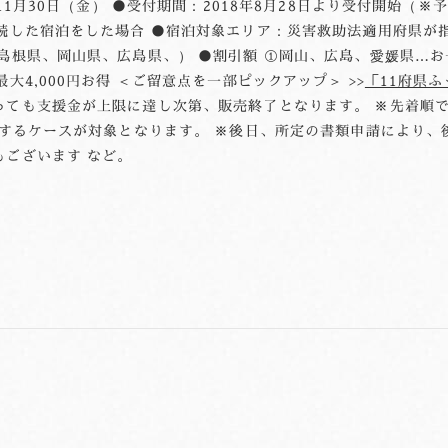
11月30日（金） ●受付期間：2018年8月28日より受付開始（
続した宿泊をした場合 ●宿泊対象エリア：災害救助法適用府県が
根県、岡山県、広島県、） ●割引額 ①岡山、広島、愛媛県…お一
大4,000円お得 ＜ご留意点を一部ピックアップ＞ >>
「11府県
っても支援金が上限に達し次第、販売終了となります。 ※先着順
泊するケースが対象となります。 ※後日、所定の書類申請により
ございます など。