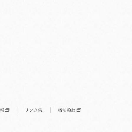
報
リンク集
宿泊約款