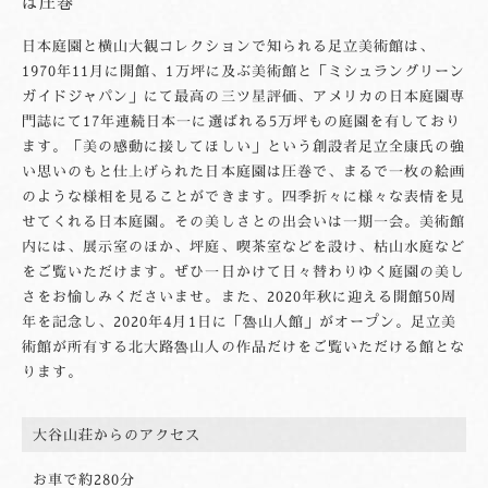
は圧巻
日本庭園と横山大観コレクションで知られる足立美術館は、
1970年11月に開館、1万坪に及ぶ美術館と「ミシュラングリーン
ガイドジャパン」にて最高の三ツ星評価、アメリカの日本庭園専
門誌にて17年連続日本一に選ばれる5万坪もの庭園を有しており
ます。「美の感動に接してほしい」という創設者足立全康氏の強
い思いのもと仕上げられた日本庭園は圧巻で、まるで一枚の絵画
のような様相を見ることができます。四季折々に様々な表情を見
せてくれる日本庭園。その美しさとの出会いは一期一会。美術館
内には、展示室のほか、坪庭、喫茶室などを設け、枯山水庭など
をご覧いただけます。ぜひ一日かけて日々替わりゆく庭園の美し
さをお愉しみくださいませ。また、2020年秋に迎える開館50周
年を記念し、2020年4月1日に「魯山人館」がオープン。足立美
術館が所有する北大路魯山人の作品だけをご覧いただける館とな
ります。
大谷山荘からの
アクセス
お車で約280分