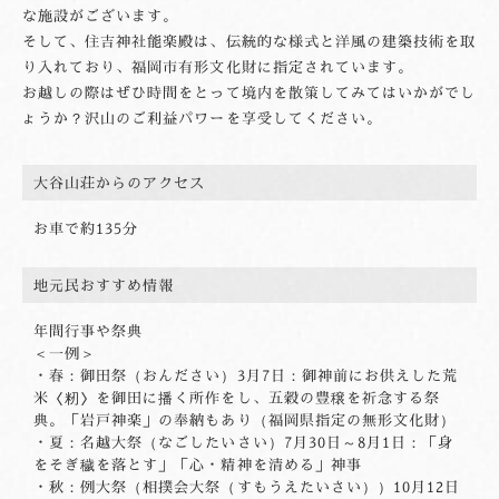
な施設がございます。
そして、住吉神社能楽殿は、伝統的な様式と洋風の建築技術を取
り入れており、福岡市有形文化財に指定されています。
お越しの際はぜひ時間をとって境内を散策してみてはいかがでし
ょうか？沢山のご利益パワーを享受してください。
大谷山荘からの
アクセス
お車で約135分
地元民おすすめ情報
年間行事や祭典
＜一例＞
・春：御田祭（おんださい）3月7日：御神前にお供えした荒
米〈籾〉を御田に播く所作をし、五穀の豊穣を祈念する祭
典。「岩戸神楽」の奉納もあり（福岡県指定の無形文化財）
・夏：名越大祭（なごしたいさい）7月30日～8月1日：「身
をそぎ穢を落とす」「心・精神を清める」神事
・秋：例大祭（相撲会大祭（すもうえたいさい））10月12日