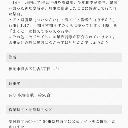
～14日：境内にて稚児行列や流鏑馬、少年相撲が開催。韓国
へ渡った神功皇后が、無事に帰還したことに感謝して行われ
た祭典。
・冬：追儺祭（ついなさい）：鬼すべ・鷽替え（うそかえ）
行事）1月7日：知らず知らずのうちに使ってしまう「嘘」を
「まこと」に替えてもらえる行事。
※その他、公式サイトには年間行事が紹介されております。
お出かけの際に参考になさってはいいかがでしょうか？
住所
福岡市博多区住吉3丁目1-51
駐車場
あり 収容台数：約50台
営業時間・開館
時間など
受付時間9:00～17:00※祭典時間は公式サイトをご確認くだ
さいませ。