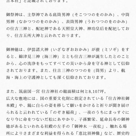
吉本社」と記載されております。
御祭神は、主祭神である底筒男神（そこつつのをのかみ）、中筒
男神（なかつつのをのかみ）、表筒男神（うわつつのをのかみ）
の住吉三神と、配祀神である天照皇大神、神功皇后を配祀してお
り、住吉五所大神と云われております。
御神徳は、伊弉諾大神（いざなぎおおかみ）が禊（ミソギ）をす
ると、綿津見三神（海三神）ととも住吉三神が誕生したとのこと
から、心の洗浄をもってすべての災いから身を守る神として信仰
されております。また、住吉三神のつつのを（筒男）より、航
海・海上の守護神としても深く信仰されております。
また、筑前国一宮 住吉神社の総面積は何と8,107坪。
広大な敷地には、国の重要文化財に指定されている「住吉神社御
本殿」や、鏡に自らの姿を移して願いをかけると祈りが聞き届け
られると云われている「のぞき稲荷」、一夜のうちにまっすぐに
なり今に命をつないだ松にあやかり、子孫繁栄、延命長寿の御神
徳があるといわれる社殿の左手の「御神木 一夜松」、触れる場
所によりさまざまな利益を得られる「恵比須神像」など、歴史的