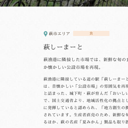
萩市エリア
食
萩しーまーと
萩漁港に隣接した市場では、新鮮な旬の
か懐かしい公設市場を再現。
萩漁港に隣接している道の駅「萩しーまー
は、昔懐かしい「公設市場」の雰囲気を再
と詰まった、城下町・萩が育んだ「おいし
で、国土交通省より、地域活性化の拠点と
に発揮していると認められ、「地方創生の
されています。生産者直売のため、新鮮な
るほか、萩の名産「夏みかん」製品も取り