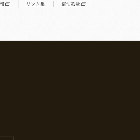
報
リンク集
宿泊約款