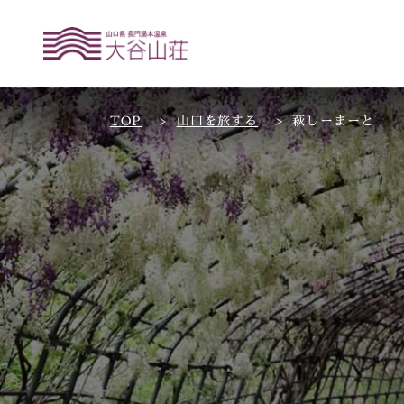
TOP
山口を旅する
萩しーまーと