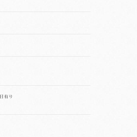
せ
休日有り