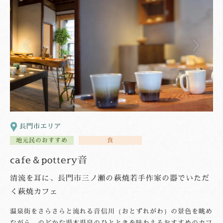
長門市エリア
地元民のおすすめ
食
cafe＆pottery音
清流を耳に、長門市三ノ瀬の萩焼若手作家の器でいただ
く萩焼カフェ
温泉街をさらさらと流れる音信川（おとずれがわ）の景色を眺め
ながら、のどかな湯本温泉のひとときを味わえるおすすめのカフ