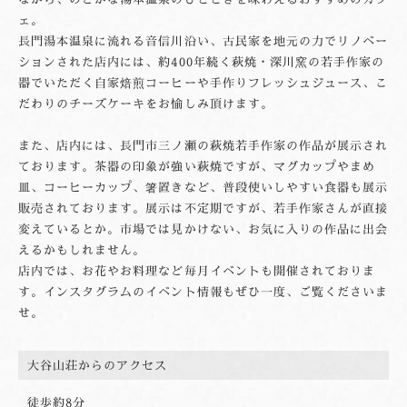
ェ。
長門湯本温泉に流れる音信川沿い、古民家を地元の力でリノベー
ションされた店内には、約400年続く萩焼・深川窯の若手作家の
器でいただく自家焙煎コーヒーや手作りフレッシュジュース、こ
だわりのチーズケーキをお愉しみ頂けます。
また、店内には、長門市三ノ瀬の萩焼若手作家の作品が展示され
ております。茶器の印象が強い萩焼ですが、マグカップやまめ
皿、コーヒーカップ、箸置きなど、普段使いしやすい食器も展示
販売されております。展示は不定期ですが、若手作家さんが直接
変えているとか。市場では見かけない、お気に入りの作品に出会
えるかもしれません。
店内では、お花やお料理など毎月イベントも開催されておりま
す。インスタグラムのイベント情報もぜひ一度、ご覧くださいま
せ。
大谷山荘からの
アクセス
徒歩約8分