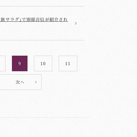
す 旅サラダ｣で別邸音信が紹介され
9
10
11
次へ