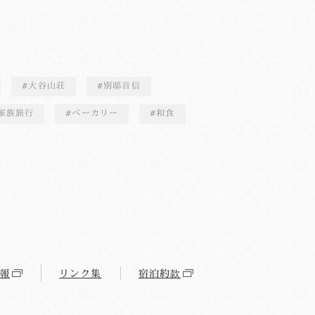
大谷山荘
別邸音信
家族旅行
ベーカリー
和食
報
リンク集
宿泊約款