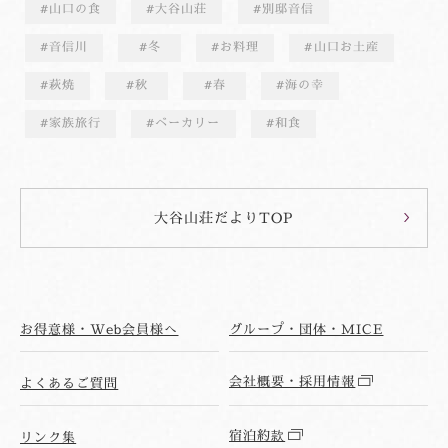
山口の食
大谷山荘
別邸音信
音信川
冬
お料理
山口お土産
萩焼
秋
春
海の幸
家族旅行
ベーカリー
和食
大谷山荘だよりTOP
お得意様・Web会員様へ
グループ・団体・MICE
会社概要・採用情報
よくあるご質問
宿泊約款
リンク集