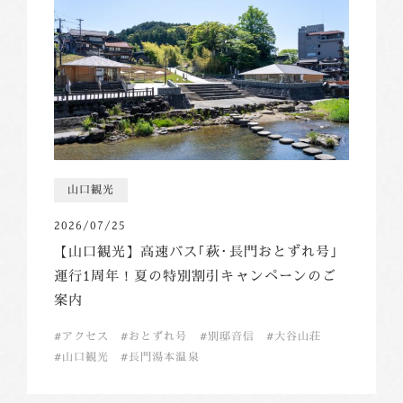
山口観光
2026/07/25
【山口観光】高速バス｢萩･長門おとずれ号｣
運行1周年！夏の特別割引キャンペーンのご
案内
アクセス
おとずれ号
別邸音信
大谷山荘
山口観光
長門湯本温泉