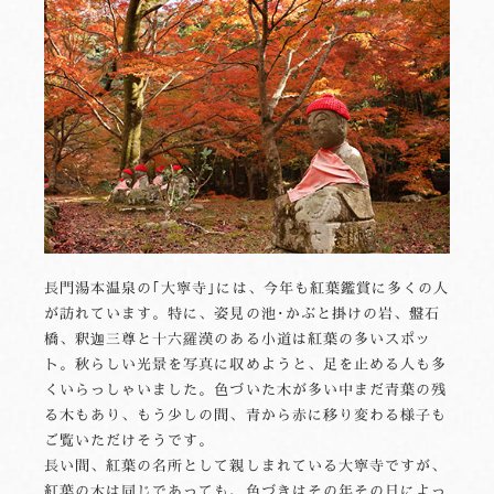
長門湯本温泉の｢大寧寺｣には、今年も紅葉鑑賞に多くの人
が訪れています。特に、姿見の池･かぶと掛けの岩、盤石
橋、釈迦三尊と十六羅漢のある小道は紅葉の多いスポッ
ト。秋らしい光景を写真に収めようと、足を止める人も多
くいらっしゃいました。色づいた木が多い中まだ青葉の残
る木もあり、もう少しの間、青から赤に移り変わる様子も
ご覧いただけそうです。
長い間、紅葉の名所として親しまれている大寧寺ですが、
紅葉の木は同じであっても、色づきはその年その日によっ