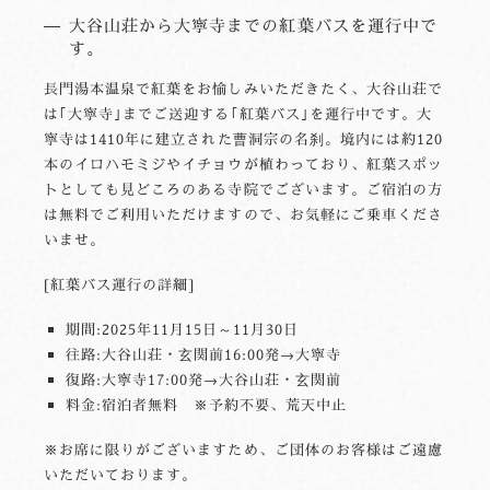
大谷山荘から大寧寺までの紅葉バスを運行中で
す。
長門湯本温泉で紅葉をお愉しみいただきたく、大谷山荘で
は｢大寧寺｣までご送迎する｢紅葉バス｣を運行中です。大
寧寺は1410年に建立された曹洞宗の名刹。境内には約120
本のイロハモミジやイチョウが植わっており、紅葉スポッ
トとしても見どころのある寺院でございます。ご宿泊の方
は無料でご利用いただけますので、お気軽にご乗車くださ
いませ。
[紅葉バス運行の詳細]
期間:2025年11月15日～11月30日
往路:大谷山荘・玄関前16:00発→大寧寺
復路:大寧寺17:00発→大谷山荘・玄関前
料金:宿泊者無料 ※予約不要、荒天中止
※お席に限りがございますため、ご団体のお客様はご遠慮
いただいております。