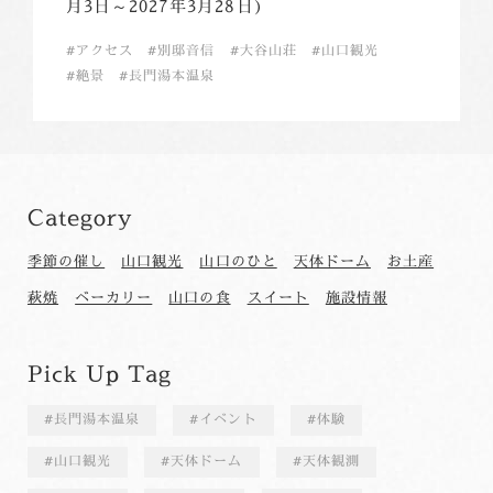
月3日～2027年3月28日)
アクセス
別邸音信
大谷山荘
山口観光
絶景
長門湯本温泉
Category
季節の催し
山口観光
山口のひと
天体ドーム
お土産
萩焼
ベーカリー
山口の食
スイート
施設情報
Pick Up Tag
長門湯本温泉
イベント
体験
山口観光
天体ドーム
天体観測