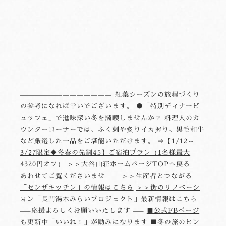
————————————— 紅葉シーズンの旅程づくり
の参考になれば幸いでございます。 ●「特別ディナービ
ュッフェ」で滋味深い冬を満喫しませんか？ 料理人のカ
ウンターコーナーでは、ふく刺や炙りイカ握り、黒毛和牛
など厳選した一品をご堪能いただけます。
⇒【1/12～
3/27限定◆冬春の先割45】ご宿泊プラン（1名様最大
4320円オフ）
＞＞大谷山荘ホームページTOPへ戻る
—–
あわせてご覧くださいませ —–
＞＞生産者とつながる
「センザキッチン」の情報はこちら
＞＞街のリノベーシ
ョン「長門湯本みらいプロジェクト」最新情報はこちら
—–応援よろしくお願いいたします —–
■公式FBページ
も更新中「いいね！」が励みになります
■冬の旅のヒン