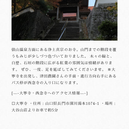
俵山温泉方面にある浄土真宗のお寺。山門までの階段を覆
うもみじが少しづつ色づいておりました。 木々の緑と、
白壁、石垣の階段に広がる紅葉の雰囲気は情緒がありま
す。 ぜひ、一度、足を延ばしてみてくださいませ。 ※大
寧寺を出発し、津田農園さんの手前・進行方向右手にある
バス停が西念寺の入り口になります。
—-大寧寺・西念寺へのアクセス情報—-
□大寧寺 ・住所：山口県長門市深川湯本1074-1 ・場所：
大谷山荘よりお車で約5分