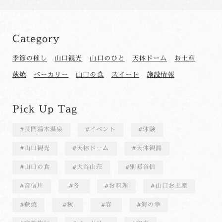
Category
季節の催し
山口観光
山口のひと
天体ドーム
お土産
萩焼
ベーカリー
山口の食
スイート
施設情報
Pick Up Tag
長門湯本温泉
イベント
体験
山口観光
天体ドーム
天体観測
山口の食
大谷山荘
別邸音信
音信川
冬
お料理
山口お土産
萩焼
秋
春
海の幸