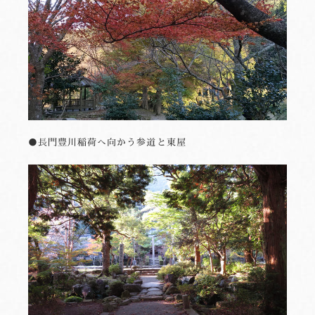
●長門豊川稲荷へ向かう参道と東屋