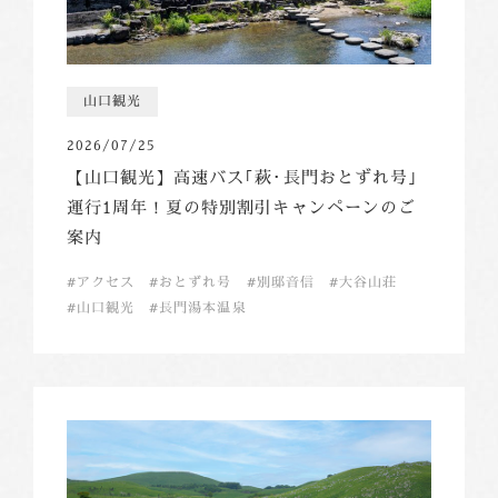
山口観光
2026/07/25
【山口観光】高速バス｢萩･長門おとずれ号｣
運行1周年！夏の特別割引キャンペーンのご
案内
アクセス
おとずれ号
別邸音信
大谷山荘
山口観光
長門湯本温泉