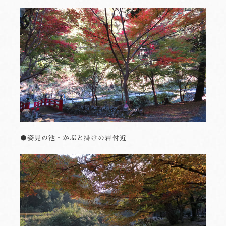
●姿見の池・かぶと掛けの岩付近