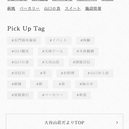
萩焼
ベーカリー
山口の食
スイート
施設情報
Pick Up Tag
長門湯本温泉
イベント
体験
山口観光
天体ドーム
天体観測
山口の食
大谷山荘
別邸音信
音信川
冬
お料理
山口お土産
萩焼
秋
春
海の幸
家族旅行
ベーカリー
和食
大谷山荘だよりTOP