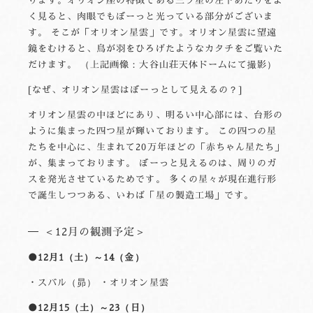
く見ると、肉眼でもぼーっと光っている部分がございま
す。 そこが「オリオン星雲」です。オリオン星雲に望遠
鏡をむけると、鳥が羽をひろげたようなカタチをご覧いた
だけます。 （上記画像：大谷山荘天体ドームにて撮影）
なぜ、オリオン星雲はぼーっとして見えるの？
オリオン星雲の中ほどにあり、明るい中心部には、台形の
ように集まった四つ星が輝いております。 この四つの星
たちを中心に、生まれて20万年ほどの「赤ちゃん星たち」
が、集まっております。 ぼーっと見えるのは、周りのガ
スを発光させているためです。 多くの星々が現在進行形
で誕生しつつある、いわば「星の製造工場」です。
＜12月の観測予定＞
●12月1（土）～14（金）
・スバル（昴） ・オリオン星雲
●12月15（土）～23（日）