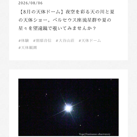
2026/08/06
【8月の天体ドーム】夜空を彩る天の川と夏
の天体ショー。ペルセウス座流星群や夏の
星々を望遠鏡で覗いてみませんか？
体験
別邸音信
大谷山荘
天体ドーム
天体観測