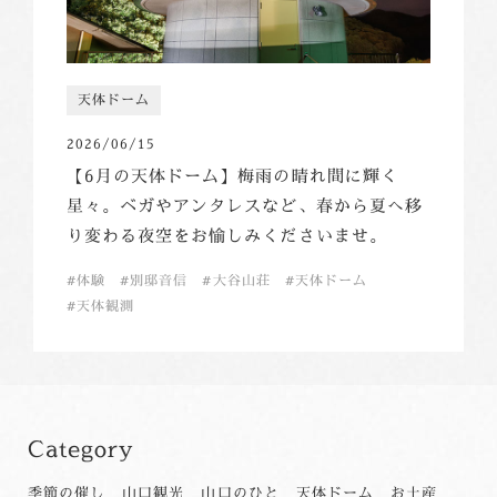
天体ドーム
2026/06/15
【6月の天体ドーム】梅雨の晴れ間に輝く
星々。ベガやアンタレスなど、春から夏へ移
り変わる夜空をお愉しみくださいませ。
体験
別邸音信
大谷山荘
天体ドーム
天体観測
Category
季節の催し
山口観光
山口のひと
天体ドーム
お土産