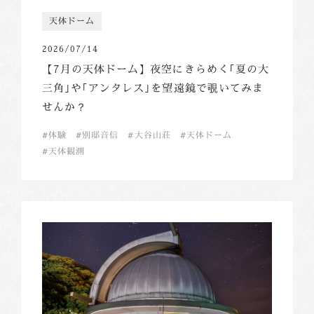
天体ドーム
2026/07/14
【7月の天体ドーム】夜空にきらめく｢夏の大
三角｣や｢アンタレス｣を望遠鏡で覗いてみま
せんか？
体験
別邸音信
大谷山荘
天体ドーム
天体観測