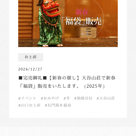
お土産
2024/12/27
■完売御礼■【新春の催し】大谷山荘で新春
「福袋」販売をいたします。（2025年）
イベント
おみやげ
冬
別邸音信
大谷山荘
山口お土産
長門湯本温泉