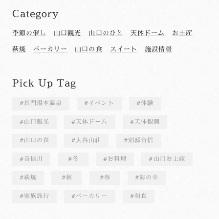
Category
季節の催し
山口観光
山口のひと
天体ドーム
お土産
萩焼
ベーカリー
山口の食
スイート
施設情報
Pick Up Tag
長門湯本温泉
イベント
体験
山口観光
天体ドーム
天体観測
山口の食
大谷山荘
別邸音信
音信川
冬
お料理
山口お土産
萩焼
秋
春
海の幸
家族旅行
ベーカリー
和食