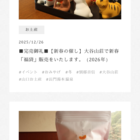
お土産
2025/12/26
■完売御礼■【新春の催し】大谷山荘で新春
「福袋」販売をいたします。（2026年）
イベント
おみやげ
冬
別邸音信
大谷山荘
山口お土産
長門湯本温泉