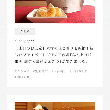
お土産
2025/02/22
【山口のお土産】素材の味と香りを凝縮！新
しいプライベートブランド商品｢ふんわり粒
果実 周防大島産かんきつ｣ができました。
おみやげ
別邸音信
大谷山荘
山口お土産
山口の食