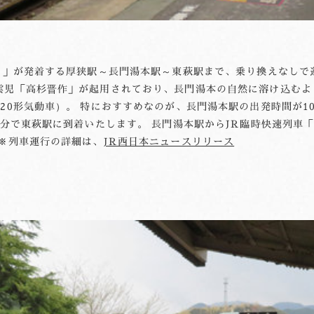
ま」が発着する厚狭駅～長門湯本駅～東萩駅まで、乗り換えなしで
雲児「高杉晋作」が起用されており、長門湯本の自然に溶け込むよ
20形気動車）。 特におすすめなのが、長門湯本駅の出発時間が1
2分で東萩駅に到着いたします。 長門湯本駅からJR臨時快速列車「
※列車運行の詳細は、
JR西日本ニュースリリース