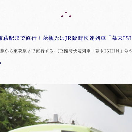
萩駅まで直行！萩観光はJR臨時快速列車「幕末ISH
本駅から東萩駅まで直行する、JR臨時快速列車「幕末ISHIN」号
？