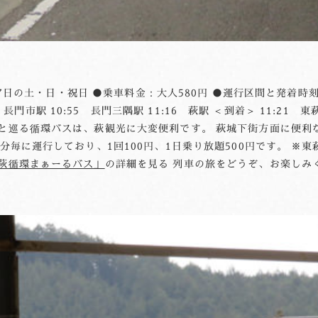
27日の土・日・祝日 ●乗車料金：大人580円 ●運行区間と発着時刻 ＜
49 長門市駅 10:55 長門三隅駅 11:16 萩駅 ＜到着＞ 11:21
と巡る循環バスは、萩観光に大変便利です。 萩城下街方面に便利
分毎に運行しており、1回100円、1日乗り放題500円です。 
萩循環まぁーるバス」
の詳細を見る 列車の旅をどうぞ、お楽しみ