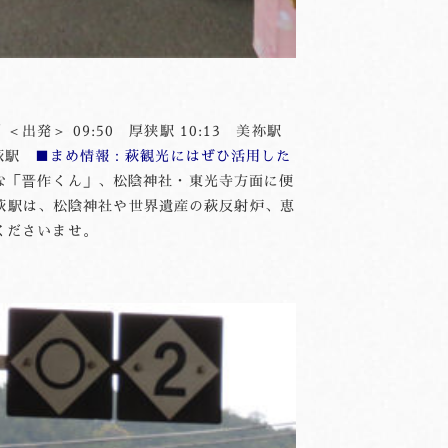
出発＞ 09:50 厚狭駅 10:13 美祢駅
 東萩駅
■まめ情報：萩観光にはぜひ活用した
な「晋作くん」、松陰神社・東光寺方面に便
※東萩駅は、松陰神社や世界遺産の萩反射炉、恵
くださいませ。