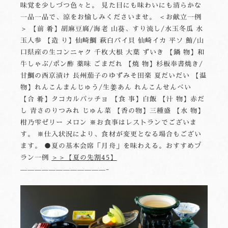
味覚を少しづつ色々と。 見た目にも味わいにも清らかな
一品一品で、涼をお愉しみくださいませ。 ＜お献立一例
＞ 【前 肴】胡麻豆腐/海老 山葵、すり流し/水玉冬瓜 水
玉人参 【造 り】仙崎鯛 萩白バイ貝 仙崎イカ 平ソ 鮪/山
口県産の生コンニャク 千枚大根 大葉 ずいき 【鍋 物】和
牛しゃぶ/ポン酢 薬味 ごまだれ 【焼 物】杉板奉書焼き/
甘鯛の西京漬け 長州茄子のゆずみそ田楽 夏だいだい 【温
物】れんこんまんじゅう/生姜あん れんこんせんべい
【合 肴】タコカルパッチョ 【食 事】白飯 【汁 物】赤だ
し 青さのりつみれ じゅん菜 【香の物】三種盛 【水 物】
柑乃雫ゼリー メロン ※お食事はレストランでございま
す。 ※仕入状況により、食材が変更となる場合もござい
ます。 ●夏の基本会席「月舟」を味わえる。おすすめプ
ラン一例
＞＞【夏の先割45】
————————————-