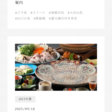
案内
ご夕食
スイート
別邸音信
大谷山荘
山口の食
鉄板焼
露天風呂付き客室
山口の食
2025/09/18