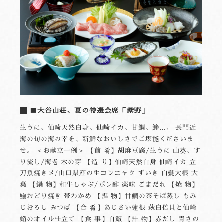
■大谷山荘、夏の特選会席「紫野」
生うに、仙崎天然白身、仙崎イカ、甘鯛、鯵…。 長門近
海の旬の海の幸を、新鮮なおいしさでご堪能くださいま
せ。 ＜お献立一例＞ 【前 肴】胡麻豆腐/生うに 山葵、す
り流し/海老 木の芽 【造 り】仙崎天然白身 仙崎イカ 立
刀魚焼きメ/山口県産の生コンニャク ずいき 白髪大根 大
葉 【鍋 物】和牛しゃぶ/ポン酢 薬味 ごまだれ 【焼 物】
鮑おどり焼き 帯わかめ 【温 物】甘鯛の茶そば蒸し もみ
じおろし みつば 【合 肴】あじさい蓮根 萩白倍貝と仙崎
蛸のオイル仕立て 【食 事】白飯 【汁 物】赤だし 青さの