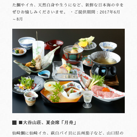
た鯛やイカ、天然白身や生うになど、新鮮な日本海の幸を
ぜひお愉しみくださいませ。 ・ご提供期間：2017年6月
～8月
■大谷山荘、夏会席「月舟」
仙崎鯛に仙崎イカ、萩白バイ貝に長州茄子など、山口県の