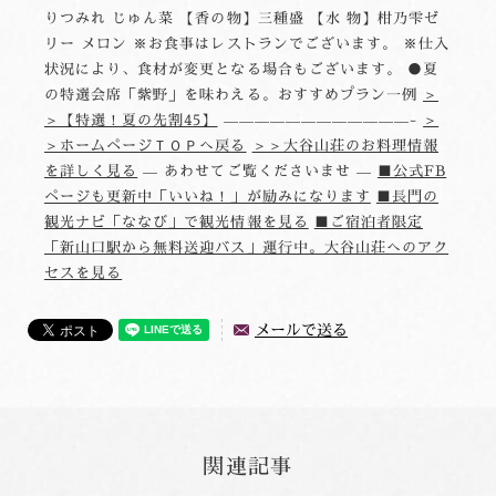
りつみれ じゅん菜 【香の物】三種盛 【水 物】柑乃雫ゼ
リー メロン ※お食事はレストランでございます。 ※仕入
状況により、食材が変更となる場合もございます。 ●夏
の特選会席「紫野」を味わえる。おすすめプラン一例
＞
＞【特選！夏の先割45】
————————————-
＞
＞ホームページＴＯＰへ戻る
＞＞大谷山荘のお料理情報
を詳しく見る
— あわせてご覧くださいませ —
■公式FB
ページも更新中「いいね！」が励みになります
■長門の
観光ナビ「ななび」で観光情報を見る
■ご宿泊者限定
「新山口駅から無料送迎バス」運行中。大谷山荘へのアク
セスを見る
メールで送る
関連記事