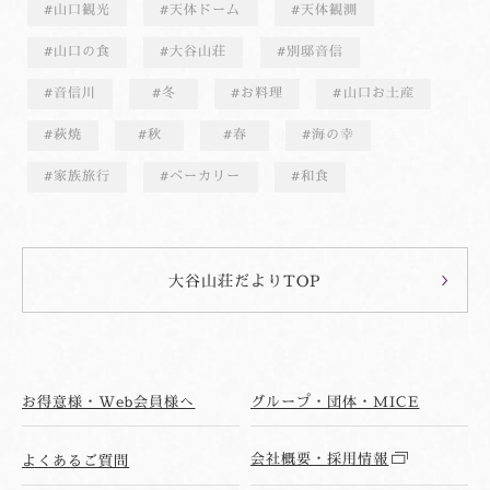
山口観光
天体ドーム
天体観測
山口の食
大谷山荘
別邸音信
音信川
冬
お料理
山口お土産
萩焼
秋
春
海の幸
家族旅行
ベーカリー
和食
大谷山荘だよりTOP
お得意様・Web会員様へ
グループ・団体・MICE
会社概要・採用情報
よくあるご質問