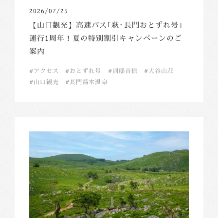
2026/07/25
【山口観光】高速バス｢萩･長門おとずれ号｣
運行1周年！夏の特別割引キャンペーンのご
案内
アクセス
おとずれ号
別邸音信
大谷山荘
山口観光
長門湯本温泉