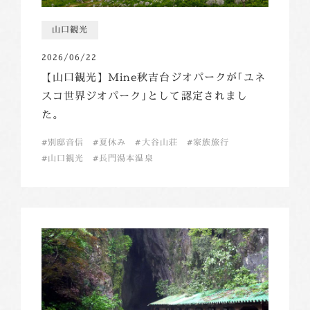
山口観光
2026/06/22
【山口観光】Mine秋吉台ジオパークが｢ユネ
スコ世界ジオパーク｣として認定されまし
た。
別邸音信
夏休み
大谷山荘
家族旅行
山口観光
長門湯本温泉