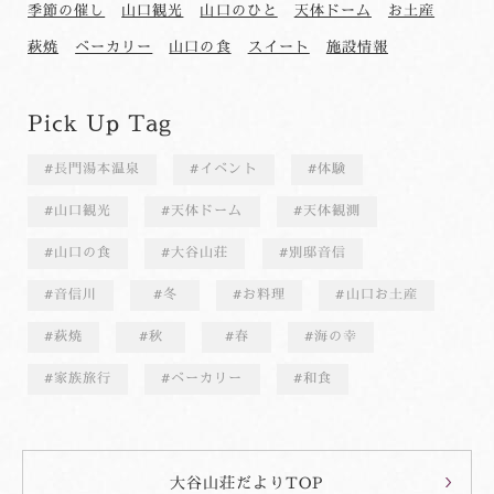
季節の催し
山口観光
山口のひと
天体ドーム
お土産
萩焼
ベーカリー
山口の食
スイート
施設情報
Pick Up Tag
長門湯本温泉
イベント
体験
山口観光
天体ドーム
天体観測
山口の食
大谷山荘
別邸音信
音信川
冬
お料理
山口お土産
萩焼
秋
春
海の幸
家族旅行
ベーカリー
和食
大谷山荘だよりTOP