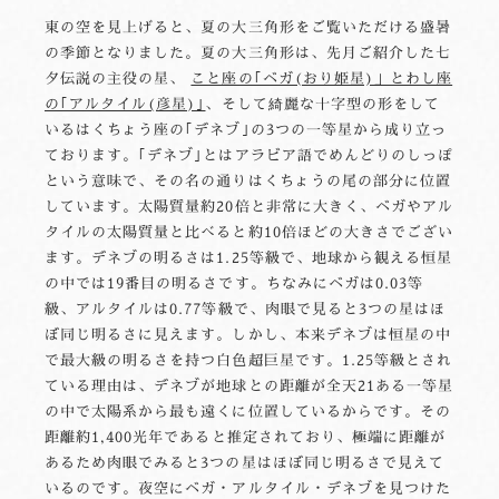
東の空を見上げると、夏の大三角形をご覧いただける盛暑
の季節となりました。夏の大三角形は、先月ご紹介した七
夕伝説の主役の星、
こと座の｢ベガ(おり姫星)」とわし座
の｢アルタイル(彦星)｣
、そして綺麗な十字型の形をして
いるはくちょう座の｢デネブ｣の3つの一等星から成り立っ
ております。｢デネブ｣とはアラビア語でめんどりのしっぽ
という意味で、その名の通りはくちょうの尾の部分に位置
しています。太陽質量約20倍と非常に大きく、ベガやアル
タイルの太陽質量と比べると約10倍ほどの大きさでござい
ます。デネブの明るさは1.25等級で、地球から観える恒星
の中では19番目の明るさです。ちなみにベガは0.03等
級、アルタイルは0.77等級で、肉眼で見ると3つの星はほ
ぼ同じ明るさに見えます。しかし、本来デネブは恒星の中
で最大級の明るさを持つ白色超巨星です。1.25等級とされ
ている理由は、デネブが地球との距離が全天21ある一等星
の中で太陽系から最も遠くに位置しているからです。その
距離約1,400光年であると推定されており、極端に距離が
あるため肉眼でみると3つの星はほぼ同じ明るさで見えて
いるのです。夜空にベガ・アルタイル・デネブを見つけた