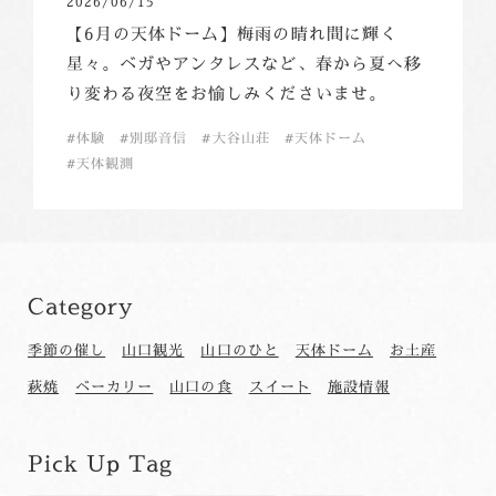
2026/06/15
【6月の天体ドーム】梅雨の晴れ間に輝く
星々。ベガやアンタレスなど、春から夏へ移
り変わる夜空をお愉しみくださいませ。
体験
別邸音信
大谷山荘
天体ドーム
天体観測
Category
季節の催し
山口観光
山口のひと
天体ドーム
お土産
萩焼
ベーカリー
山口の食
スイート
施設情報
Pick Up Tag