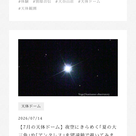
体験
別邸音信
大谷山荘
天体ドーム
天体観測
天体ドーム
2026/07/14
【7月の天体ドーム】夜空にきらめく｢夏の大
三角｣や｢アンタレス｣を望遠鏡で覗いてみま