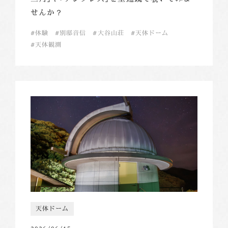
せんか？
体験
別邸音信
大谷山荘
天体ドーム
天体観測
天体ドーム