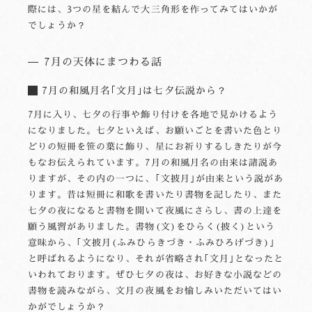
際には、3つの星を結んで大三角形を作ってみてはいかが
でしょうか？
7月の天体にまつわる話
7月の和風月名｢文月｣は七夕伝説から？
7月に入り、七夕の行事や飾り付けを各地で見かけるよう
になりました。七夕といえば、お願いごとを書いた色とり
どりの短冊を笹の葉に飾り、星にお祈りするしきたりが今
もなお伝えられています。7月の和風月名の由来は諸説あ
りますが、その内の一つに、｢文披月｣が由来という説があ
ります。昔は短冊に和歌を書いたり書物を記したり、また
七夕の夜になると書物を開いて夜風にさらし、書の上達を
願う風習がありました。書物(文)をひらく(披く)という
意味から、｢文披月(ふみひらきづき・ふみひろげづき)｣
と呼ばれるようになり、それが省略され｢文月｣となったと
いわれております。ぜひ七夕の夜は、お好きな小説などの
書物を読みながら、文月の夜風をお愉しみいただいてはい
かがでしょうか？