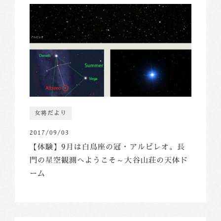
女将だより
2017/09/03
【体験】9月は白鳥座の冠・アルビレオ。長
門の星空観測へようこそ～大谷山荘の天体ド
ーム