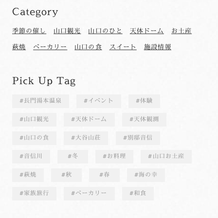
Category
季節の催し
山口観光
山口のひと
天体ドーム
お土産
萩焼
ベーカリー
山口の食
スイート
施設情報
Pick Up Tag
長門湯本温泉
イベント
体験
山口観光
天体ドーム
天体観測
山口の食
大谷山荘
別邸音信
音信川
冬
お料理
山口お土産
萩焼
秋
春
海の幸
家族旅行
ベーカリー
和食