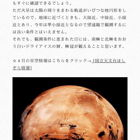
もすぐに確認できるでしょう。
ただ火星は太陽の周りをまわる軌道がいびつな楕円形をし
ているので、地球に近づくときも、大接近、中接近、小接
近とあり、今年は準小接近となるので望遠鏡で観測するに
は良い条件とはいえません。
それでも、観測条件に恵まれた日には、南極と北極をおお
う白いドライアイスの層、極冠が観えることと思います。
☆４月の星空情報はこちらをクリック→
[国立天文台ほし
ぞら情報]