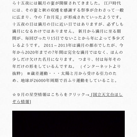
ら十五夜には観月の宴が開催されてきました。 江戸時代
には、その宴と秋の収穫を感謝する祭事が合わさって一般
に広まり、今の「お月見」が形成されていったようです。
十五夜の日は満月の日に近い日ではありますが、必ずしも
満月になるわけではありません。 新月から満月に至る期
間が、毎回ぴったり15日でないことから年によって多少ズ
レるようです。 2011～2013年は満月の都市でしたが、今
年から2020年までの7年間は完全な満月ではなく、ほんの
少しだけ欠けた名月になります。 つまり、付は毎年その
年だけの形をしているんですね。 （インターネットより
抜粋） ※歳差運動・・・太陽と月から受ける引力のた
め、地球が26000年周期で首ふり運動をしていること。
☆９月の星空情報はこちらをクリック→
[国立天文台ほし
ぞら情報]