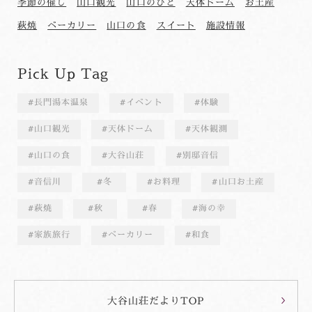
季節の催し
山口観光
山口のひと
天体ドーム
お土産
萩焼
ベーカリー
山口の食
スイート
施設情報
Pick Up Tag
長門湯本温泉
イベント
体験
山口観光
天体ドーム
天体観測
山口の食
大谷山荘
別邸音信
音信川
冬
お料理
山口お土産
萩焼
秋
春
海の幸
家族旅行
ベーカリー
和食
大谷山荘だよりTOP