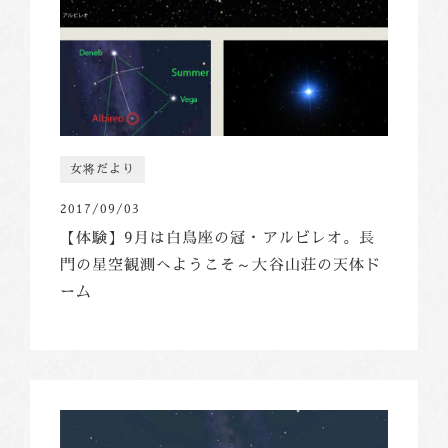
女将だより
2017/09/03
【体験】9月は白鳥座の冠・アルビレオ。長
門の星空観測へようこそ～大谷山荘の天体ド
ーム