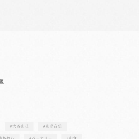
報
大谷山荘
別邸音信
家族旅行
ベーカリー
和食