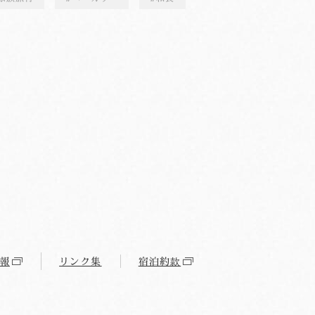
報
リンク集
宿泊約款