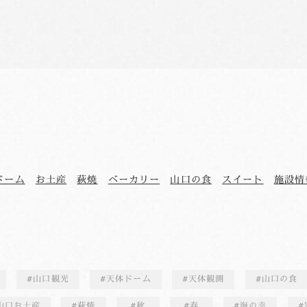
ドーム
お土産
萩焼
ベーカリー
山口の食
スイート
施設情
山口観光
天体ドーム
天体観測
山口の食
山口お土産
萩焼
秋
春
海の幸