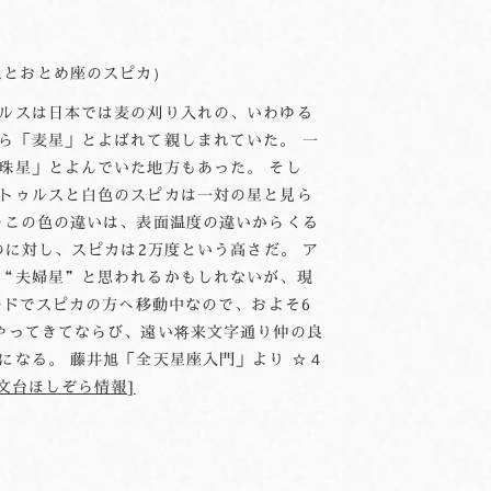
スとおとめ座のスピカ）
ルスは日本では麦の刈り入れの、いわゆる
ら「麦星」とよばれて親しまれていた。 一
珠星」とよんでいた地方もあった。 そし
トゥルスと白色のスピカは一対の星と見ら
のこの色の違いは、表面温度の違いからくる
のに対し、スピカは2万度という高さだ。 ア
“夫婦星”と思われるかもしれないが、現
ードでスピカの方へ移動中なので、およそ6
やってきてならび、遠い将来文字通り仲の良
になる。 藤井旭「全天星座入門」より ☆４
文台ほしぞら情報]