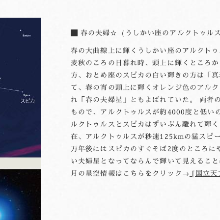
春の夫婦☆（うしかい座のアルクトゥル
春の大曲線上に輝くうしかい座のアルクトゥ
麦秋のころの日暮れ時、頭上に輝くところか
方、おとめ座のスピカの白い輝きの方は「真
て、春の宵の頭上に輝くオレンジ色のアルク
れ「春の夫婦星」ともよばれていた。 両者
もので、アルクトゥルスが約4000度と低い
ルクトゥルスとスピカはずいぶん離れて輝く
在、アルクトゥルスが秒速125kmの猛スピ
万年後にはスピカのすぐそば2度のところに
い夫婦星となってならんで輝いて見えること
月の星空情報はこちらをクリック→
[国立天