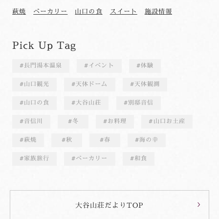
萩焼
ベーカリー
山口の食
スイート
施設情報
Pick Up Tag
長門湯本温泉
イベント
体験
山口観光
天体ドーム
天体観測
山口の食
大谷山荘
別邸音信
音信川
冬
お料理
山口お土産
萩焼
秋
春
海の幸
家族旅行
ベーカリー
和食
大谷山荘だよりTOP