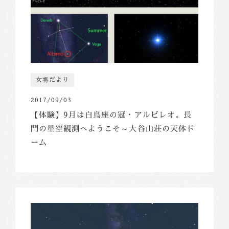
女将だより
2017/09/03
【体験】9月は白鳥座の冠・アルビレオ。長
門の星空観測へようこそ～大谷山荘の天体ド
ーム