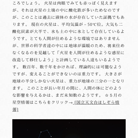
ころでしょう。 火星は肉眼でみても赤っぽく見えます
が、それは火星の土壌の中に酸化鉄が多いためなのです
が、このことは過去に液体の水が存在していた証拠でもあ
ります。 現在の火星は、平均気温が－50℃位。大気も二
酸化炭素が大半で、水も土の中に氷として存在しているよ
うです。とても人間が住めるような環境ではありません
が、世界の科学者達の中には地球が温暖のため、将来住め
なくなるのを見越して「火星を人間が住めるような惑星に
改造して移住しよう」と計画している人達もいるようで
す。 数百年、数千年をかければ、理論的には可能なよう
ですが、変えることができないのは重力です。 大きさが
地球の半分しかない火星は、重力が地球の三分の一となり
ます。 このことが長い年月の間に、人間の体にどのよう
な影響を与えるかは、まだ未知数のようです。 ☆５月の
星空情報はこちらをクリック→
[国立天文台ほしぞら情
報]