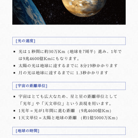
光の速度
光は１秒間に約30万Km（地球を7周半）進み、1年で
は9兆4600億Kmにもなります。
太陽の光は地球に達するまでに 8分19秒かかります
月の光は地球に達するまでに 1.3秒かかります
宇宙の距離単位
宇宙はとても広大なため、星と星の距離単位として
「光年」や「天文単位」という表現を用います。
1光年＝光が1年間に進む距離 （9兆4600億Km）
1天文単位＝太陽と地球の距離 （約1億5000万Km）
地球の時間