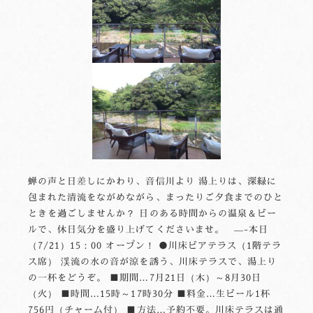
蝉の声と日差しにかわり、音信川より 湯上りは、深緑に
包まれた清流をながめながら、まったりご夕食までのひと
ときを過ごしませんか？ 日のある時間からの温泉＆ビー
ルで、休日気分を盛り上げてくださいませ。 —-本日
（7/21）15：00 オープン！ ●川床ビアテラス（1階テラ
ス席） 渓流の水の音が涼を誘う、川床テラスで、湯上り
の一杯をどうぞ。 ■期間…7月21日（木）～8月30日
（火） ■時間…15時～17時30分 ■料金…生ビール1杯
756円（チャーム付） ■方法…予約不要。川床テラスは通