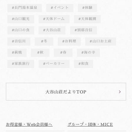
長門湯本温泉
イベント
体験
山口観光
天体ドーム
天体観測
山口の食
大谷山荘
別邸音信
音信川
冬
お料理
山口お土産
萩焼
秋
春
海の幸
家族旅行
ベーカリー
和食
大谷山荘だよりTOP
お得意様・Web会員様へ
グループ・団体・MICE