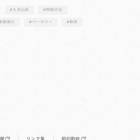
大谷山荘
別邸音信
家族旅行
ベーカリー
和食
報
リンク集
宿泊約款