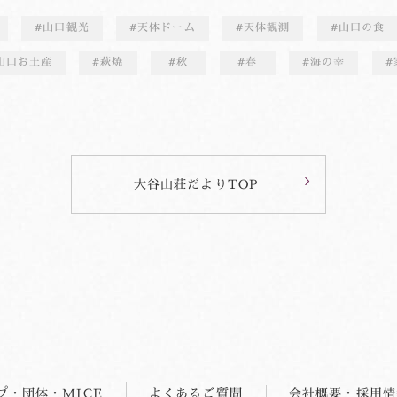
山口観光
天体ドーム
天体観測
山口の食
山口お土産
萩焼
秋
春
海の幸
大谷山荘だよりTOP
プ・団体・MICE
よくあるご質問
会社概要・採用情