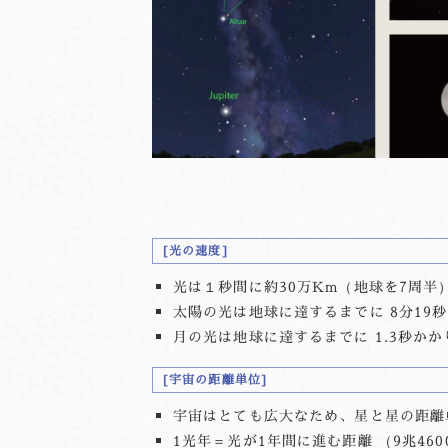
光の速度
光は１秒間に約30万Km（地球を7周半）
太陽の光は地球に達するまでに 8分19
月の光は地球に達するまでに 1.3秒かか
宇宙の距離単位
宇宙はとても広大なため、星と星の距離
1光年＝光が1年間に進む距離 （9兆460