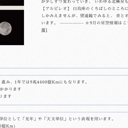
が少しずつ変わっていき、 いわゆる北極星
【アルビレオ】 白鳥座のくちばしのところ
しかみえませんが、望遠鏡でみると、 青と
います。 —————– ☆9月の星空情報は
報]
進み、1年では9兆4600億Kmにもなります。
秒かかります
ります
単位として「光年」や「天文単位」という表現を用います。
0億Km）