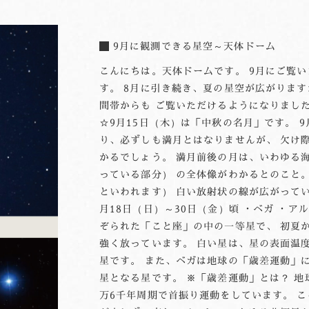
9月に観測できる星空～天体ドーム
こんにちは。天体ドームです。 9月にご覧
す。 8月に引き続き、夏の星空が広がりま
間帯からも ご覧いただけるようになりました。
☆9月15日（木）は「中秋の名月」です。 9
り、必ずしも満月とはなりませんが、 欠け
かるでしょう。 満月前後の月は、いわゆる
っている部分） の全体像がわかるとのこと
といわれます） 白い放射状の線が広がってい
月18日（日）～30日（金）頃 ・ベガ ・ア
ぞられた「こと座」の中の一等星で、 初夏
強く放っています。 白い星は、星の表面温
星です。 また、ベガは地球の「歳差運動」に
星となる星です。 ※「歳差運動」とは？ 地
万6千年周期で首振り運動をしています。 