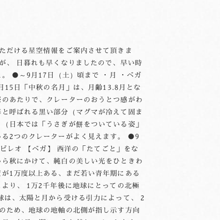
いただける星空情報をご案内させて頂きま
すが、 日暮れも早くなりましたので、早い時
 ●～9月17日（土）頃まで ・月 ・ベガ
月15日「中秋の名月」は、月齢13.8月とな
際のあたりで、クレーターのおうとつ感がわ
海と呼ばれる黒い部分（マグマが冷えて固ま
。（日本では「うさぎが餅をついている姿」
る2つのクレーターがよく見えます。 ●9
ルビレオ 【ベガ】 西洋の「たてごと」をな
から秋にかけて、純白の美しい光をひときわ
度が1万度以上ある、まだ若い青年期にある
より、 1万2千年後に地球にとっての北極
球は、太陽と月から受ける引力によって、 2
このため、地球の地軸の北側が指し示す方向