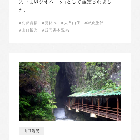
スコ世界ジオパーク｣として認定されまし
た。
別邸音信
夏休み
大谷山荘
家族旅行
山口観光
長門湯本温泉
山口観光