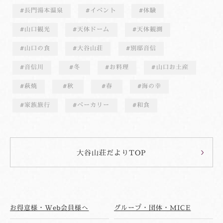
長門湯本温泉
イベント
体験
山口観光
天体ドーム
天体観測
山口の食
大谷山荘
別邸音信
音信川
冬
お料理
山口お土産
萩焼
秋
春
海の幸
家族旅行
ベーカリー
和食
大谷山荘だよりTOP
お得意様・Web会員様へ
グループ・団体・MICE