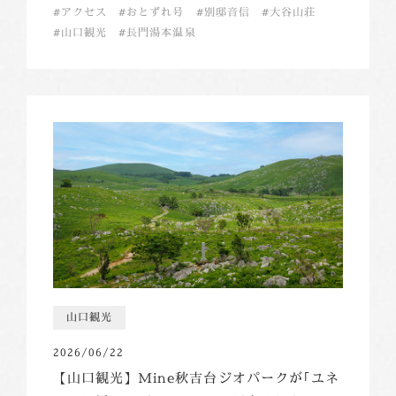
アクセス
おとずれ号
別邸音信
大谷山荘
山口観光
長門湯本温泉
山口観光
2026/06/22
【山口観光】Mine秋吉台ジオパークが｢ユネ