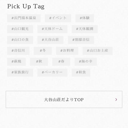
Pick Up Tag
長門湯本温泉
イベント
体験
山口観光
天体ドーム
天体観測
山口の食
大谷山荘
別邸音信
音信川
冬
お料理
山口お土産
萩焼
秋
春
海の幸
家族旅行
ベーカリー
和食
大谷山荘だよりTOP