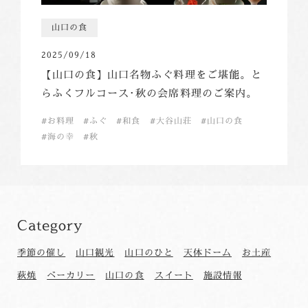
山口の食
2025/09/18
【山口の食】山口名物ふぐ料理をご堪能。と
らふくフルコース･秋の会席料理のご案内。
お料理
ふぐ
和食
大谷山荘
山口の食
海の幸
秋
Category
季節の催し
山口観光
山口のひと
天体ドーム
お土産
萩焼
ベーカリー
山口の食
スイート
施設情報