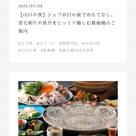
2026/05/04
【山口の食】シェフが目の前でおもてなし。
黒毛和牛や魚介をじっくり愉しむ鉄板焼のご
案内
ご夕食
スイート
別邸音信
大谷山荘
山口の食
鉄板焼
露天風呂付き客室