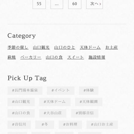
55
…
60
次へ
Category
季節の催し
山口観光
山口のひと
天体ドーム
お土産
萩焼
ベーカリー
山口の食
スイート
施設情報
Pick Up Tag
長門湯本温泉
イベント
体験
山口観光
天体ドーム
天体観測
山口の食
大谷山荘
別邸音信
音信川
冬
お料理
山口お土産