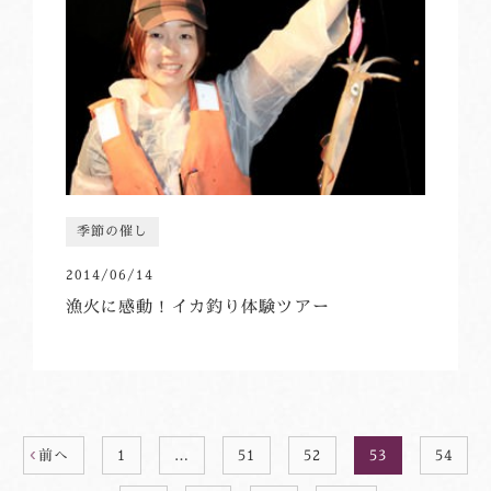
季節の催し
2014/06/14
漁火に感動！イカ釣り体験ツアー
前へ
1
…
51
52
53
54