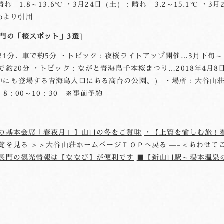
1.8～13.6℃ ・3月24日（土）：晴れ 3.2～15.1℃ ・3月
p
より引用
門の「桜スポット」3選
21分、車で約5分 ・トピック：夜桜ライトアップ開催…3月下旬～
約20分 ・トピック：ながと青海島千本桜まつり…2018年4月8日（
にも登場する青海島入口にある高台の公園。） ・場所：大谷山荘
8：00～10：30 ※事前予約
の基本会席「春夜月」】山口の冬をご賞味
・【上質を愉しむ旅！
覧を見る
＞＞大谷山荘ホームページＴＯＰへ戻る
—–＜あわせて
長門の観光情報は【ななび】が便利です
■【新山口駅～湯本温泉