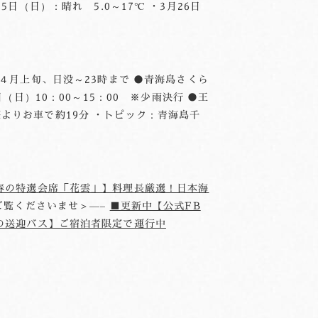
25日（日）：晴れ 5.0～17℃ ・3月26日
４月上旬、日没～23時まで ●青海島さくら
日）10：00～15：00 ※少雨決行 ●王
よりお車で約19分 ・トピック：青海島千
春の特選会席「花雲」】料理長厳選！日本海
ご覧くださいませ＞—–
■更新中【公式FB
の送迎バス】ご宿泊者限定で運行中