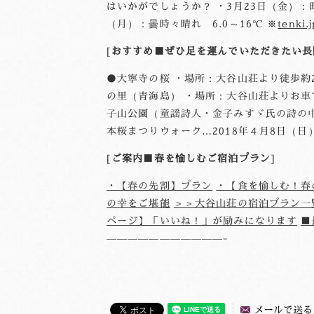
はいかがでしょうか？ ・3月23日（金）：晴れ 
（月）：曇時々晴れ 6.0～16℃ ※
tenki.j
おすすめ■ぜひ足を運んでいただきたい長
●大寧寺の桜 ・場所：大谷山荘より徒歩約
の里（青海島） ・場所：大谷山荘よりお車で
子山公園（童謡詩人・金子みすゞ氏の詩の中
本桜まつりウォーク…2018年４月8日（日）
ご案内■春を愉しむご宿泊プラン
・【春の先割】プラン
・【食を愉しむ！春
の幸をご堪能
＞＞大谷山荘の宿泊プラン一
ページ】「いいね！」が励みになります
■
———————————-
メールで送る