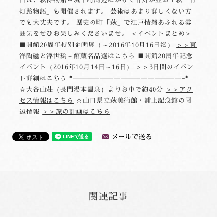
日は、萩博物館～城下町周辺にかけて竹灯が並ぶ「萩・竹
灯路物語」も開催されます。 芸術はあまり詳しくない方
でも大丈夫です。 歴史の町「萩」で江戸情緒あふれる雰
囲気をぜひお楽しみくださいませ。 ＜イベントまとめ＞
■開館20周年特別企画展（～2016年10月16日迄）
＞＞東
洋陶磁と浮世絵－館蔵名品選はこちら
■開館20周年記念
イベント（2016年10月14日～16日）
＞＞3日間のイベン
ト詳細はこちら
*————————————————-*
☆大谷山荘（長門湯本温泉）よりお車で約40分
＞＞アク
セス情報はこちら
☆山口県立萩美術館・浦上記念館の周
辺情報
＞＞旅の計画はこちら
メールで送る
関連記事