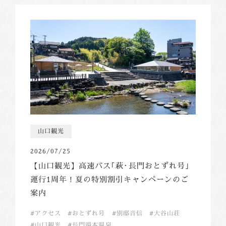
山口観光
2026/07/25
【山口観光】高速バス｢萩･長門おとずれ号｣
運行1周年！夏の特別割引キャンペーンのご
案内
アクセス
おとずれ号
別邸音信
大谷山荘
山口観光
長門湯本温泉