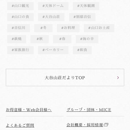
山口観光
天体ドーム
天体観測
山口の食
大谷山荘
別邸音信
音信川
冬
お料理
山口お土産
萩焼
秋
春
海の幸
家族旅行
ベーカリー
和食
大谷山荘だよりTOP
お得意様・Web会員様へ
グループ・団体・MICE
会社概要・採用情報
よくあるご質問