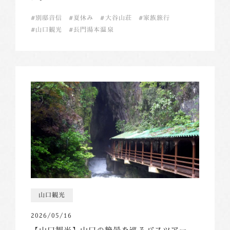
別邸音信
夏休み
大谷山荘
家族旅行
山口観光
長門湯本温泉
山口観光
2026/05/16