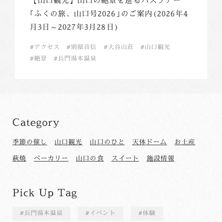
【山口観光】山口の絶景を巡るバスツアー
｢ふくの旅、山口号2026｣のご案内(2026年4
月3日～2027年3月28日)
アクセス
別邸音信
大谷山荘
山口観光
絶景
長門湯本温泉
Category
季節の催し
山口観光
山口のひと
天体ドーム
お土産
萩焼
ベーカリー
山口の食
スイート
施設情報
Pick Up Tag
長門湯本温泉
イベント
体験