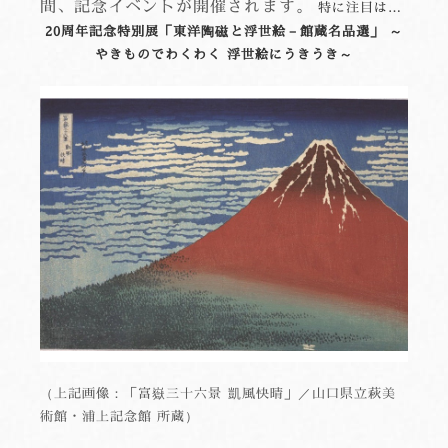
間、記念イベントが開催されます。
特に注目は…
20周年記念特別展「東洋陶磁と浮世絵－館蔵名品選」 ～
やきものでわくわく 浮世絵にうきうき～
（上記画像：「富嶽三十六景 凱風快晴」／山口県立萩美
術館・浦上記念館 所蔵）