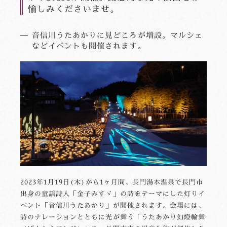
愉しみくださいませ。
音信川うたあかりに見どころが増設。マルシェ
などイベントも開催されます。
2023年1月19日(木)から1ヶ月間、長門湯本温泉で長門市
出身の童謡詩人「金子みすゞ」の詩をテーマにした灯りイ
ベント「音信川うたあかり」が開催されます。会場には、
詩のナレーションとともに光が舞う「うたあかり幻燈輪舞