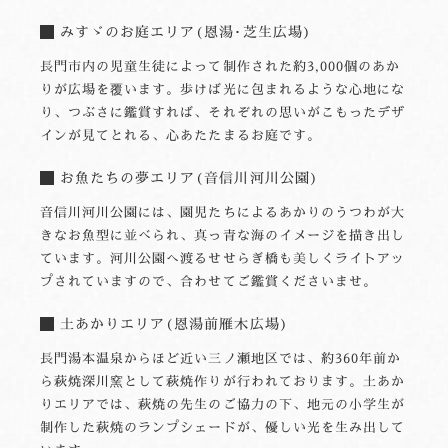
みすゞのお庭エリア(恩湯･芝生広場)
長門市内の児童生徒によって制作された約3,000個のあか
りが広場を覆います。歩けば光に包まれるような心地にな
り、つぶさに鑑賞すれば、それぞれの思いがこもったデザ
インが見てとれる、心あたたまるお庭です。
お魚たちの夢エリア(音信川河川公園)
音信川河川公園には、園児たちによるあかりのうつわが大
きなお魚型に並べられ、真っ青な海のイメージを描き出し
ています。河川公園へ渡るせせらぎ橋も美しくライトアッ
プされていますので、合わせてご鑑賞くださいませ。
土あかりエリア(恩湯前雁木広場)
長門湯本温泉からほど近い三ノ瀬地区では、約360年前か
ら萩焼深川窯として萩焼作りが行われております。土あか
りエリアでは、萩焼の先生のご協力の下、地元の小学生が
制作した萩焼のランプシェードが、優しい光を生み出して