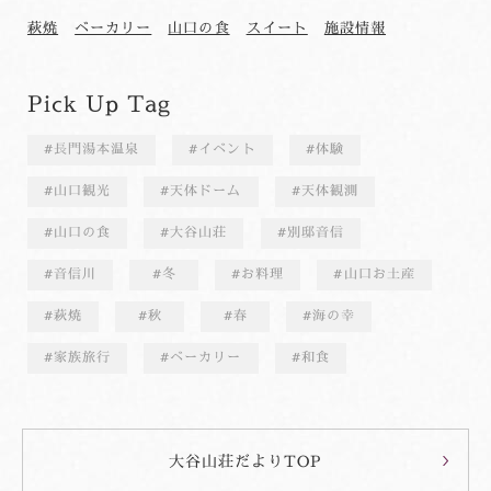
萩焼
ベーカリー
山口の食
スイート
施設情報
Pick Up Tag
長門湯本温泉
イベント
体験
山口観光
天体ドーム
天体観測
山口の食
大谷山荘
別邸音信
音信川
冬
お料理
山口お土産
萩焼
秋
春
海の幸
家族旅行
ベーカリー
和食
大谷山荘だよりTOP