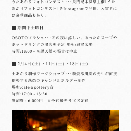
うたあかりフォトコンテスト･･･長門湯本温泉主催｢うた
あかりフォトコンテスト｣をInstagramで開催。入賞者に
は豪華商品もあり。
期間中土曜日
OSOTOマルシェ･･･冬の夜に嬉しい、あったかスープや
ホットドリンクの出店を予定 場所:恩湯広場
時間:18:00～※悪天候の場合は中止
2月4日(土)・11日(土)・18日(土)
土あかり制作ワークショップ･･･萩焼深川窯の先生が直接
指導する萩焼のキャンドルホルダー制作
場所:cafe＆pottery音
時間:17:00～18:30
参加費：6,000円 ※予約優先各10名定員