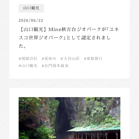
山口観光
2026/06/22
【山口観光】Mine秋吉台ジオパークが｢ユネ
スコ世界ジオパーク｣として認定されまし
た。
別邸音信
夏休み
大谷山荘
家族旅行
山口観光
長門湯本温泉