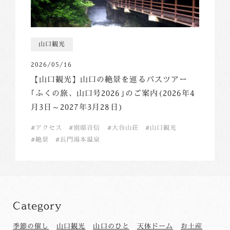
山口観光
2026/05/16
【山口観光】山口の絶景を巡るバスツアー
｢ふくの旅、山口号2026｣のご案内(2026年4
月3日～2027年3月28日)
アクセス
別邸音信
大谷山荘
山口観光
絶景
長門湯本温泉
Category
季節の催し
山口観光
山口のひと
天体ドーム
お土産