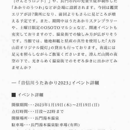
（げんとうロンド）」や、長門市内の児童生徒が制作した
｢あかりのうつわ｣などが会場に設置されます。今回は鑑賞
エリアが計7箇所になり、前回よりもさらに見どころが増
える予定です。また、期間中はうたあかりスタンプラリー
や、土曜日限定のOSOTOマルシェなど、関連イベントも
充実しておりますので、温泉街での愉しみ方が広がりそう
です。当館では、徳地和紙と県産の真竹を使用した｢大谷
山荘オリジナル提灯｣の貸出も行っております。夜道には
足元を照らしながらご散策くださいませ。澄んだ山間の夜
空の下で、光きらめく温泉街でのそぞろ歩きに出かけてみ
ませんか？
｢音信川うたあかり2023｣イベント詳細
イベント詳細
開催期間･･･2023年1月19日(木)～2月19日(日)
点灯時間･･･日没～22時まで
開催場所･･･長門湯本温泉
駐車場･･･長門湯本温泉駐車場(有料)