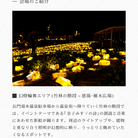
会場のご紹介
幻燈輪舞エリア(竹林の階段～恩湯･雁木広場)
長門湯本温泉駐車場から温泉街へ降りていく竹林の階段で
は、イベントテーマである｢金子みすゞの詩｣の朗読と音楽
にあわせた影絵が踊ります。周辺のライトアップや、建物
と重なり合う照明が幻想的に映り、うっとりと眺めていた
くなるスポットです。