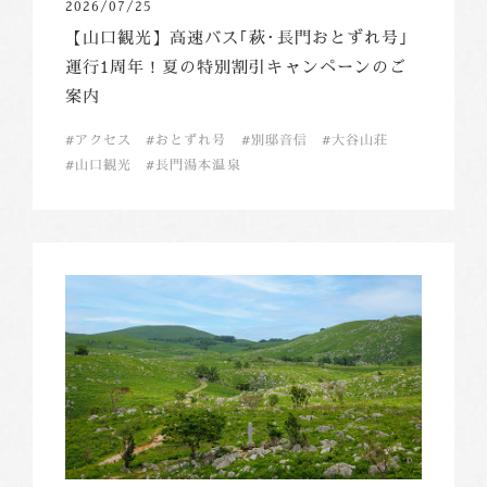
2026/07/25
【山口観光】高速バス｢萩･長門おとずれ号｣
運行1周年！夏の特別割引キャンペーンのご
案内
アクセス
おとずれ号
別邸音信
大谷山荘
山口観光
長門湯本温泉