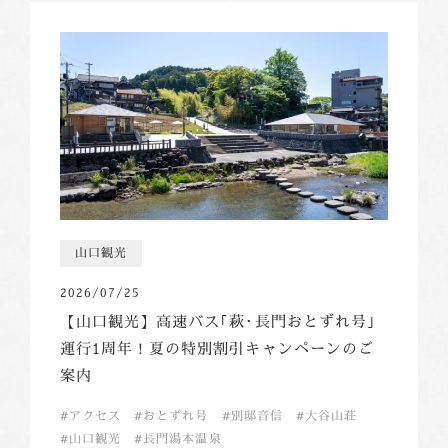
山口観光
2026/07/25
【山口観光】高速バス｢萩･長門おとずれ号｣
運行1周年！夏の特別割引キャンペーンのご
案内
アクセス
おとずれ号
別邸音信
大谷山荘
山口観光
長門湯本温泉