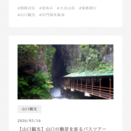
別邸音信
夏休み
大谷山荘
家族旅行
山口観光
長門湯本温泉
山口観光
2026/05/16
【山口観光】山口の絶景を巡るバスツアー