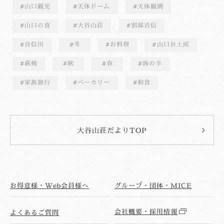
山口観光
天体ドーム
天体観測
山口の食
大谷山荘
別邸音信
音信川
冬
お料理
山口お土産
萩焼
秋
春
海の幸
家族旅行
ベーカリー
和食
大谷山荘だよりTOP
お得意様・Web会員様へ
グループ・団体・MICE
会社概要・採用情報
よくあるご質問