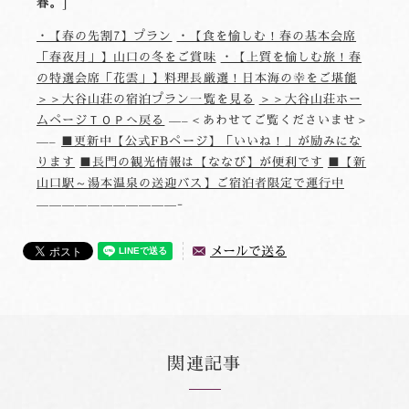
春。
・【春の先割7】プラン
・【食を愉しむ！春の基本会席
「春夜月」】山口の冬をご賞味
・【上質を愉しむ旅！春
の特選会席「花雲」】料理長厳選！日本海の幸をご堪能
＞＞大谷山荘の宿泊プラン一覧を見る
＞＞大谷山荘ホー
ムページＴＯＰへ戻る
—–＜あわせてご覧くださいませ＞
—–
■更新中【公式FBページ】「いいね！」が励みにな
ります
■長門の観光情報は【ななび】が便利です
■【新
山口駅～湯本温泉の送迎バス】ご宿泊者限定で運行中
———————————-
メールで送る
関連記事