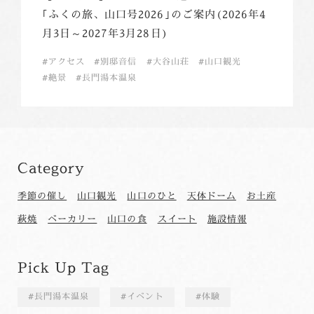
｢ふくの旅、山口号2026｣のご案内(2026年4
月3日～2027年3月28日)
アクセス
別邸音信
大谷山荘
山口観光
絶景
長門湯本温泉
Category
季節の催し
山口観光
山口のひと
天体ドーム
お土産
萩焼
ベーカリー
山口の食
スイート
施設情報
Pick Up Tag
長門湯本温泉
イベント
体験