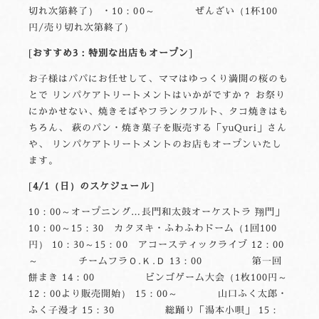
切れ次第終了） ・10：00～ ぜんざい（1杯100
円/売り切れ次第終了）
おすすめ3：特別な出店もオープン
お子様はパパにお任せして、ママはゆっくり満開の桜のも
とで リンパケアトリートメントはいかがですか？ お祭り
にかかせない、焼きそばやフランクフルト、タコ焼きはも
ちろん、 萩のパン・焼き菓子を販売する「yuQuri」さん
や、 リンパケアトリートメントのお店もオープンいたし
ます。
4/1（日）のスケジュール
10：00～オープニング…長門和太鼓オーケストラ 翔門」
10：00～15：30 カタヌキ・ふわふわドーム（1回100
円） 10：30～15：00 アコースティックライブ 12：00
～ チームフラＯ.Ｋ.Ｄ 13：00 第一回
餅まき 14：00 ビンゴゲーム大会（1枚100円～
12：00より販売開始） 15：00～ 山口ふく太郎・
ふく子漫才 15：30 総踊り「湯本小唄」 15：