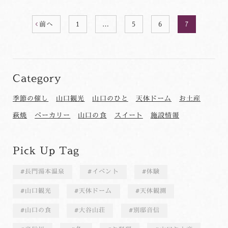
前へ
1
…
5
6
7
Category
季節の催し
山口観光
山口のひと
天体ドーム
お土産
萩焼
ベーカリー
山口の食
スイート
施設情報
Pick Up Tag
長門湯本温泉
イベント
体験
山口観光
天体ドーム
天体観測
山口の食
大谷山荘
別邸音信