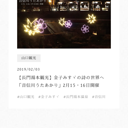
山口観光
2019/02/03
【長門湯本観光】金子みすゞの詩の世界へ
「音信川うたあかり」2月15・16日開催
山口観光
金子みすゞ
長門湯本温泉
音信川