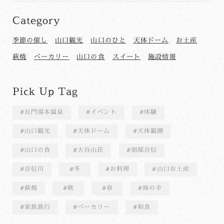
Category
季節の催し
山口観光
山口のひと
天体ドーム
お土産
萩焼
ベーカリー
山口の食
スイート
施設情報
Pick Up Tag
長門湯本温泉
イベント
体験
山口観光
天体ドーム
天体観測
山口の食
大谷山荘
別邸音信
音信川
冬
お料理
山口お土産
萩焼
秋
春
海の幸
家族旅行
ベーカリー
和食