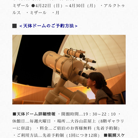
ミザール ●4月22日（日）～4月30日（月） ・アルクトゥ
ルス ・ミザール ・月
＜天体ドームのご予約方法＞
■天体ドーム詳細情報
・開館時間…19：30～22：10 ・
休館日…毎週火曜日 ・場所…大谷山荘屋上（8階ギャラリ
ーに併設） ・料金…ご宿泊のお客様無料（先着予約制）
・ご利用方法…先着予約制（1回につき12席）
■観測スケ