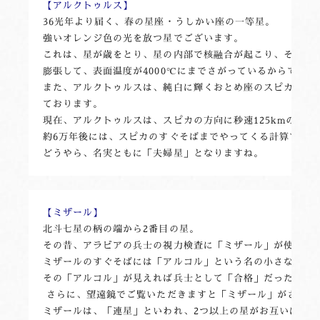
【アルクトゥルス】
36光年より届く、春の星座・うしかい座の一等星。

強いオレンジ色の光を放つ星でございます。

これは、星が歳をとり、星の内部で核融合が起こり、その反応
膨張して、表面温度が4000℃にまでさがっているからです。

また、アルクトゥルスは、純白に輝くおとめ座のスピカと共に
ております。

現在、アルクトゥルスは、スピカの方向に秒速125kmのスピ
約6万年後には、スピカのすぐそばまでやってくる計算です。

どうやら、名実ともに「夫婦星」となりますね。
【ミザール】
北斗七星の柄の端から2番目の星。

その昔、アラビアの兵士の視力検査に「ミザール」が使われた
ミザールのすぐそばには「アルコル」という名の小さな星がよ
その「アルコル」が見えれば兵士として「合格」だったわけで
 さらに、望遠鏡でご覧いただきますと「ミザール」がさらに2
ミザールは、「連星」といわれ、2つ以上の星がお互いに重力