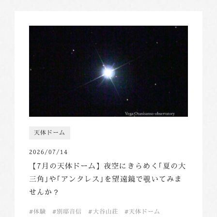
天体ドーム
2026/07/14
【7月の天体ドーム】夜空にきらめく｢夏の大
三角｣や｢アンタレス｣を望遠鏡で覗いてみま
せんか？
体験
別邸音信
大谷山荘
天体ドーム