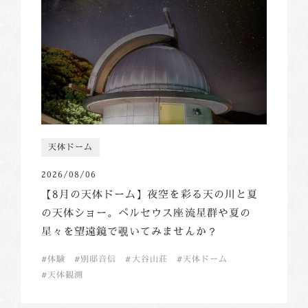
天体ドーム
2026/08/06
【8月の天体ドーム】夜空を彩る天の川と夏
の天体ショー。ペルセウス座流星群や夏の
星々を望遠鏡で覗いてみませんか？
体験
別邸音信
大谷山荘
天体ドーム
天体観測