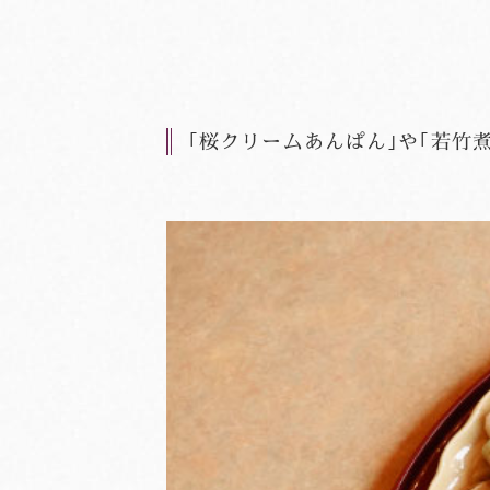
｢桜クリームあんぱん｣や｢若竹