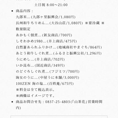
土日祝 8:00〜21:00
商品内容：
九郎米…(九郎ヶ里振興会/1,080円)
長州和牛ちりめん…(大谷山荘/1,080円) ※要冷蔵 ※
数量限定
あかもく佃煮…(新友商店/700円)
しそわかめ1980…(井上商店/475円)
自然薯あられふりかけ…(地域商社やまぐち/864円)
あとう和牛しぐれ煮…(ふるさと振興公社/1,296円)
うにめし…(井上商店/702円)
いか昆布…(国近商店/349円)
のどぐろしぐれ煮…(フジミツ/700円)
海女のうに…(中屋うに本舗/3,000円)
100ZEN 海の塩…(百姓庵/675円)
※料金は全て税込表示。
※画像はイメージです。
商品お問合せ先：0837-25-4803(｢山茶花｣営業時間
内)