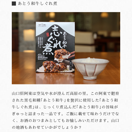
あとう和牛しぐれ煮
山口県阿東は空気や水が澄んだ高原の里。この阿東で肥育
された黒毛和種｢あとう和牛｣を贅沢に使用した｢あとう和
牛しぐれ煮｣は、じっくり煮込んだ｢あとう和牛｣の旨味が
ぎゅっと詰まった一品です。ご飯に載せて味わうだけでな
く、お酒のおつまみとしてもお愉しみいただけます。山口
の地酒もあわせていかがでしょうか？