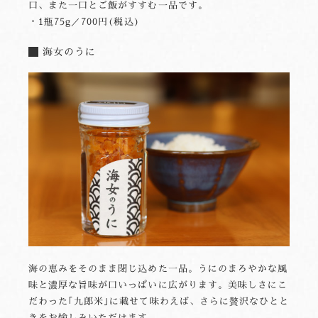
口、また一口とご飯がすすむ一品です。
・1瓶75g／700円(税込)
海女のうに
海の恵みをそのまま閉じ込めた一品。うにのまろやかな風
味と濃厚な旨味が口いっぱいに広がります。美味しさにこ
だわった｢九郎米｣に載せて味わえば、さらに贅沢なひとと
きをお愉しみいただけます。