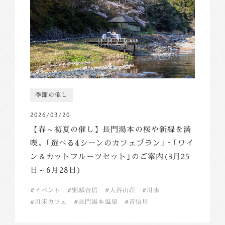
季節の催し
2026/03/20
【春～初夏の催し】長門湯本の桜や新緑を満
喫。｢選べる4シーンのカフェプラン｣・｢ワイ
ン＆カットフルーツセット｣のご案内(3月25
日～6月28日)
イベント
別邸音信
大谷山荘
川床
川床カフェ
長門湯本温泉
音信川