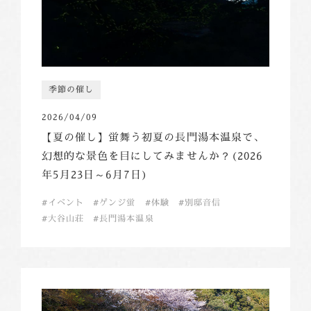
季節の催し
2026/04/09
【夏の催し】蛍舞う初夏の長門湯本温泉で、
幻想的な景色を目にしてみませんか？(2026
年5月23日～6月7日)
イベント
ゲンジ蛍
体験
別邸音信
大谷山荘
長門湯本温泉