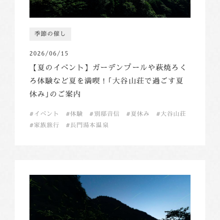
季節の催し
2026/06/15
【夏のイベント】ガーデンプールや萩焼ろく
ろ体験など夏を満喫！｢大谷山荘で過ごす夏
休み｣のご案内
イベント
体験
別邸音信
夏休み
大谷山荘
家族旅行
長門湯本温泉