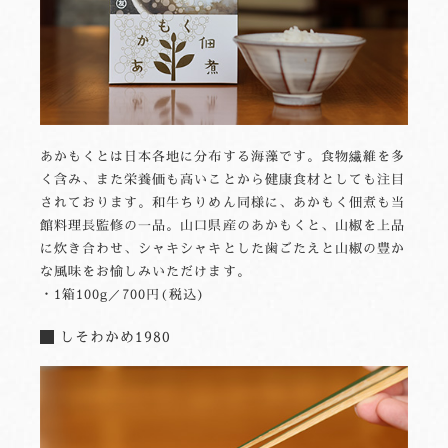
あかもくとは日本各地に分布する海藻です。食物繊維を多
く含み、また栄養価も高いことから健康食材としても注目
されております。和牛ちりめん同様に、あかもく佃煮も当
館料理長監修の一品。山口県産のあかもくと、山椒を上品
に炊き合わせ、シャキシャキとした歯ごたえと山椒の豊か
な風味をお愉しみいただけます。
・1箱100g／700円(税込)
しそわかめ1980