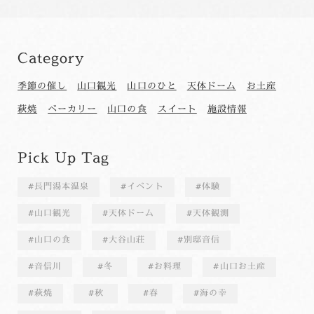
Category
季節の催し
山口観光
山口のひと
天体ドーム
お土産
萩焼
ベーカリー
山口の食
スイート
施設情報
Pick Up Tag
長門湯本温泉
イベント
体験
山口観光
天体ドーム
天体観測
山口の食
大谷山荘
別邸音信
音信川
冬
お料理
山口お土産
萩焼
秋
春
海の幸