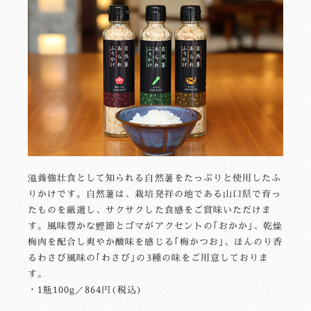
滋養強壮食として知られる自然薯をたっぷりと使用したふ
りかけです。自然薯は、栽培発祥の地である山口県で育っ
たものを厳選し、サクサクした食感をご賞味いただけま
す。風味豊かな鰹節とゴマがアクセントの｢おかか｣、乾燥
梅肉を配合し爽やか酸味を感じる｢梅かつお｣、ほんのり香
るわさび風味の｢わさび｣の3種の味をご用意しておりま
す。
・1瓶100g／864円(税込)