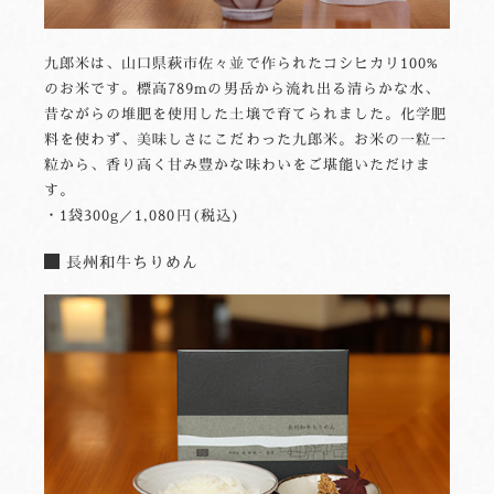
九郎米は、山口県萩市佐々並で作られたコシヒカリ100%
のお米です。標高789mの男岳から流れ出る清らかな水、
昔ながらの堆肥を使用した土壌で育てられました。化学肥
料を使わず、美味しさにこだわった九郎米。お米の一粒一
粒から、香り高く甘み豊かな味わいをご堪能いただけま
す。
・1袋300g／1,080円(税込)
長州和牛ちりめん