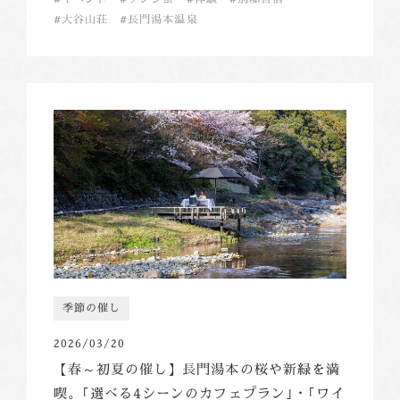
大谷山荘
長門湯本温泉
季節の催し
2026/03/20
【春～初夏の催し】長門湯本の桜や新緑を満
喫。｢選べる4シーンのカフェプラン｣・｢ワイ