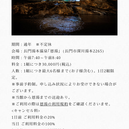
期間：通年 ※不定休
会場：長門湯本温泉｢恩湯｣（長門市深川湯本2265)
時間：午前7:40～午前8:40
料金：1組につき30,000円(税込)
人数：1組につき最大6名様まで(お子様含む)。1日2組限
定。
※事前予約制。申し込み状況によりお受けできない場合が
ございます。
※当館から恩湯までの送迎あり。
※ご利用の際は
恩湯の利用規約
をご確認くださいませ。
<キャンセル料>
1日前 ご利用料金の20%
当日 ご利用料金の100%