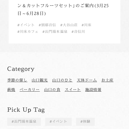
ン＆カットフルーツセット｣のご案内(3月25
日～6月28日)
イベント
別邸音信
大谷山荘
川床
川床カフェ
長門湯本温泉
音信川
Category
季節の催し
山口観光
山口のひと
天体ドーム
お土産
萩焼
ベーカリー
山口の食
スイート
施設情報
Pick Up Tag
長門湯本温泉
イベント
体験