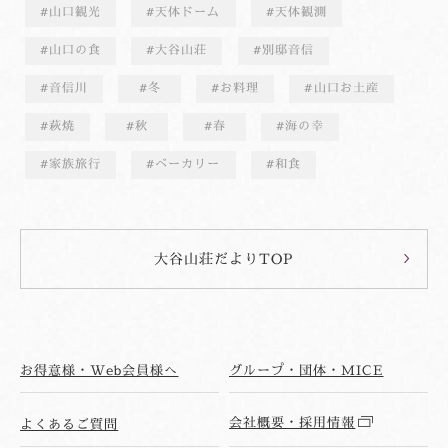
山口観光
天体ドーム
天体観測
山口の食
大谷山荘
別邸音信
音信川
冬
お料理
山口お土産
萩焼
秋
春
海の幸
家族旅行
ベーカリー
和食
大谷山荘だよりTOP
お得意様・Web会員様へ
グループ・団体・MICE
会社概要・採用情報
よくあるご質問