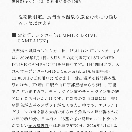
無連絡キャンセル ご利用料金の100%
夏期間限定。長門湯本温泉の旅をお得にお愉し
みいただけます。
おとずレンタカー｢SUMMER DRIVE
CAMPAIGN｣
長門湯本温泉のレンタカーサービス｢おとずレンタカー｣で
は、2026年7月1日～8月31日の期間限定で｢SUMMER
DRIVE CAMPAIGN｣を開催中です。1日1組限定で、人
気のオープンカー｢MINI Convertible｣を特別料金･
11,000円でご利用いただけます。貸出場所は長門湯本温
泉のほか、JR新山口駅や山口宇部空港からも貸出し可能
でございますので、チェックイン前やチェックイン後の観
光にもご活用いただけます。自然豊かな山口県には、美し
い景色が広がるスポットがたくさん。中でも、エメラルド
グリーンの海を渡る大橋で知られる
角島
へは長門湯本から
お車で約50分、日本海と123基の赤い鳥居のコントラスト
が美しい
元乃隅神社
へはお車で約30分、2026年4月に｢ユ