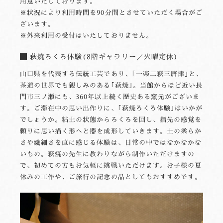
用意いたしております。
※状況により利用時間を90分間とさせていただく場合がご
ざいます。
※外来利用の受付はいたしておりません。
萩焼ろくろ体験(8階ギャラリー／火曜定休)
山口県を代表する伝統工芸であり、｢一楽二萩三唐津｣と、
茶道の世界でも親しみのある｢萩焼｣。当館からほど近い長
門市三ノ瀬にも、360年以上続く歴史ある窯元がございま
す。ご滞在中の思い出作りに、｢萩焼ろくろ体験｣はいかが
でしょうか。粘土の状態からろくろを回し、指先の感覚を
頼りに思い描く形へと器を成形していきます。土の柔らか
さや繊細さを直に感じる体験は、日常の中ではなかなかな
いもの。萩焼の先生に教わりながら制作いただけますの
で、初めての方もお気軽に挑戦いただけます。お子様の夏
休みの工作や、ご旅行の記念の品としてもおすすめです。