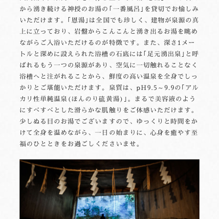
から湧き続ける神授のお湯の｢一番風呂｣を貸切でお愉しみ
いただけます。｢恩湯｣は全国でも珍しく、建物が泉源の真
上に立っており、岩盤からこんこんと湧き出るお湯を眺め
ながらご入浴いただけるのが特徴です。また、深さ1メー
トルと深めに設えられた浴槽の石底には｢足元湧出泉｣と呼
ばれるもう一つの泉源があり、空気に一切触れることなく
浴槽へと注がれることから、鮮度の高い温泉を全身でしっ
かりとご堪能いただけます。泉質は、pH9.5～9.9の｢アル
カリ性単純温泉(ほんのり硫黄湯)｣。まるで美容液のよう
にすべすべとした滑らかな肌触りをご体感いただけます。
少しぬる目のお湯でございますので、ゆっくりと時間をか
けて全身を温めながら、一日の始まりに、心身を癒やす至
福のひとときをお過ごしくださいませ。