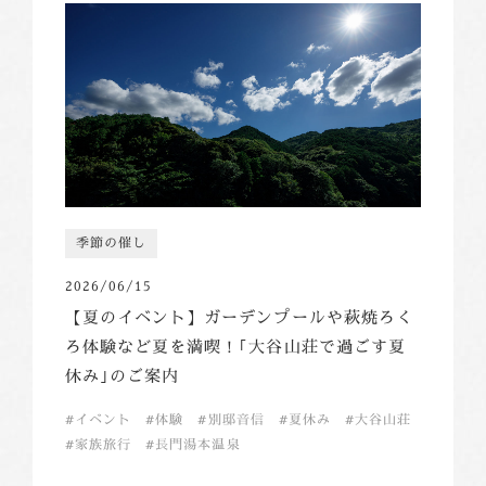
季節の催し
2026/06/15
【夏のイベント】ガーデンプールや萩焼ろく
ろ体験など夏を満喫！｢大谷山荘で過ごす夏
休み｣のご案内
イベント
体験
別邸音信
夏休み
大谷山荘
家族旅行
長門湯本温泉