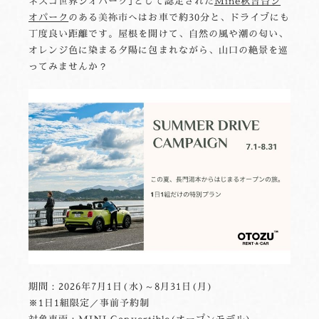
ネスコ世界ジオパーク｣として認定された
Mine秋吉台ジ
オパーク
のある美祢市へはお車で約30分と、ドライブにも
丁度良い距離です。屋根を開けて、自然の風や潮の匂い、
オレンジ色に染まる夕陽に包まれながら、山口の絶景を巡
ってみませんか？
期間：2026年7月1日(水)～8月31日(月)
※1日1組限定／事前予約制
対象車両：MINI Convertible(オープンモデル)