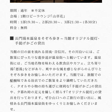
期間：通年 ※不定休
会場：1階ロビーラウンジ｢山草花｣
時間：1部19:30～、2部20:30～、3部21:30～(各30分)
料金：無料
長門湯本温泉をそぞろ歩き～当館オリジナル提灯･
手提げかごの貸出
当館の目の前を流れる清流･音信川。その川沿いには、ご
散策にぴったりな遊歩道が温泉街へと続いています。温泉
街には、ご当地名物を味わえる飲食店やカフェ、立ち寄り
湯｢恩湯｣などがあり、爽やかな風を感じながらのんびりと
そぞろ歩きをお愉しみいただけます。当館では、旅館での
醍醐味である浴衣でのご散策をより満喫していただきた
く、タオルや小物の持ち運びに便利な｢手提げかご｣の貸出
や、夕暮れ時の足元を優しく照らす｢オリジナル提灯｣の貸
出を行っております。ぜひ山口へのご旅行の思い出に、風
情ある長門湯本温泉街をゆっくりとお愉しみくださいま
せ。