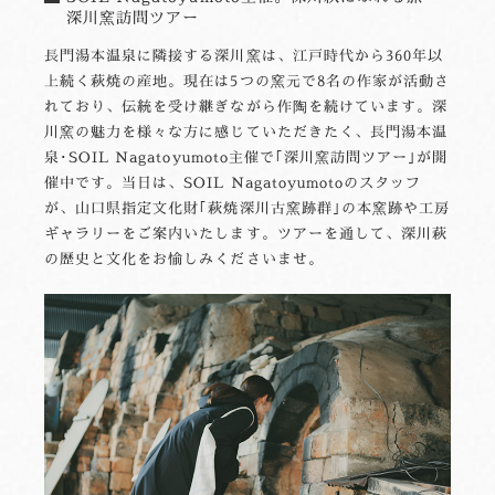
深川窯訪問ツアー
長門湯本温泉に隣接する深川窯は、江戸時代から360年以
上続く萩焼の産地。現在は5つの窯元で8名の作家が活動さ
れており、伝統を受け継ぎながら作陶を続けています。深
川窯の魅力を様々な方に感じていただきたく、長門湯本温
泉･SOIL Nagatoyumoto主催で｢深川窯訪問ツアー｣が開
催中です。当日は、SOIL Nagatoyumotoのスタッフ
が、山口県指定文化財｢萩焼深川古窯跡群｣の本窯跡や工房
ギャラリーをご案内いたします。ツアーを通して、深川萩
の歴史と文化をお愉しみくださいませ。