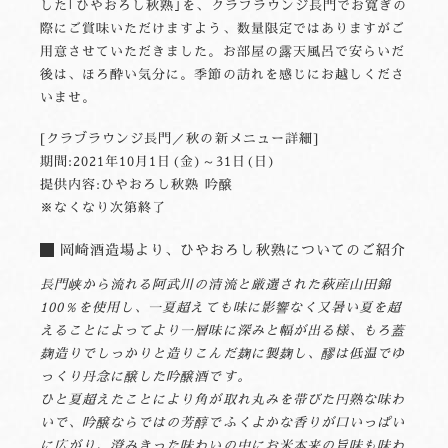
した｢ひやおろし秋熟｣を、クラブラウンジ長門でお寛ぎの
際にご賞味いただけますよう、数量限定ではありますがご
用意させていただきました。お部屋の露天風呂で安らいだ
後は、ほろ酔い気分に。季節の訪れを感じにお越しくださ
いませ。
[クラブラウンジ長門／秋の新メニュー詳細]
期間:2021年10月1日(金)～31日(日)
提供内容:ひやおろし秋熟 吟醸
※なくなり次第終了
岡崎酒造場より、ひやおろし秋熟についてのご紹介
長門峡から流れる阿武川の清流と厳選された萩産山田錦
100％を使用し、一夏超えても味に影響なく又暑い夏を超
えることによってより一層味に深みと幅が出る様、もろ蓋
麹造りでしっかりと造りこんだ麹に製麹し、醪は低温でゆ
っくり丹念に醸した吟醸酒です。
ひと夏超えたことにより角が取れ丸みを帯びた円熟な味わ
いで、吟醸ならではの芳醇でふくよかな香りが口いっぱい
に広がり、澄みきった味わいの中にお米本来の旨味も味わ