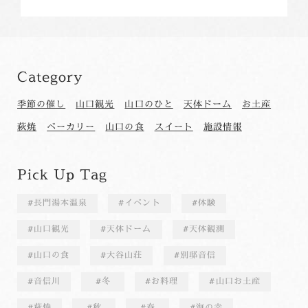
Category
季節の催し
山口観光
山口のひと
天体ドーム
お土産
萩焼
ベーカリー
山口の食
スイート
施設情報
Pick Up Tag
長門湯本温泉
イベント
体験
山口観光
天体ドーム
天体観測
山口の食
大谷山荘
別邸音信
音信川
冬
お料理
山口お土産
萩焼
秋
春
海の幸