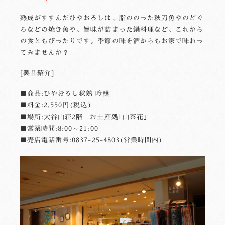
熟成がすすんだひやおろしは、脂ののった秋刀魚やのどぐ
ろなどの焼き魚や、旨味が詰まった鍋料理など、これから
の食ともぴったりです。季節の味を酒からもお家で味わっ
てみませんか？
[製品紹介]
■商品:ひやおろし秋熟 吟醸
■料金:2,550円(税込)
■場所:大谷山荘2階 お土産処｢山茶花｣
■営業時間:8:00～21:00
■売店電話番号:0837-25-4803(営業時間内)