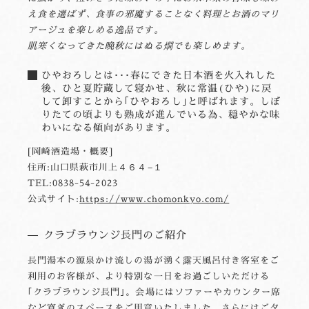
え食を選ばず、食事の邪魔することなく料理とお酒のマリ
アージュを楽しめる逸品です。
肌寒くなってきた晩秋にはぬる燗でも楽しめます。
ひやおろしとは･･･春にできた日本酒を火入れした
後、ひと夏貯蔵して寝かせ、秋に常温(ひや)に戻
して卸すことから｢ひやおろし｣と呼ばれます。しぼ
りたての頃よりも熟成が進んでいる為、穏やかな味
わいになる傾向があります。
[岡崎酒造場・概要]
住所:山口県萩市川上４６４−１
TEL:0838-54-2023
公式サイト:
https://www.chomonkyo.com/
クラブラウンジ長門のご紹介
長門湯本の源泉かけ流しの湯が湧く露天風呂付き客室をご
利用のお客様が、より特別な一日をお過ごしいただける
｢クラブラウンジ長門｣。会場にはソファーやカウンター席
など寛ぎのスペースをご用意いたしました。さらにはご夕