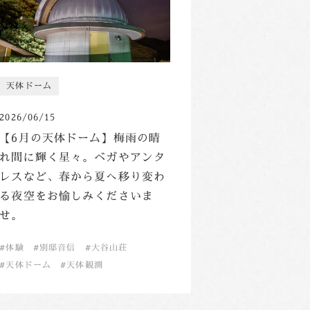
天体ドーム
2026/06/15
【6月の天体ドーム】梅雨の晴
れ間に輝く星々。ベガやアンタ
レスなど、春から夏へ移り変わ
る夜空をお愉しみくださいま
せ。
体験
別邸音信
大谷山荘
天体ドーム
天体観測