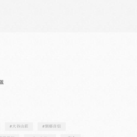
報
大谷山荘
別邸音信