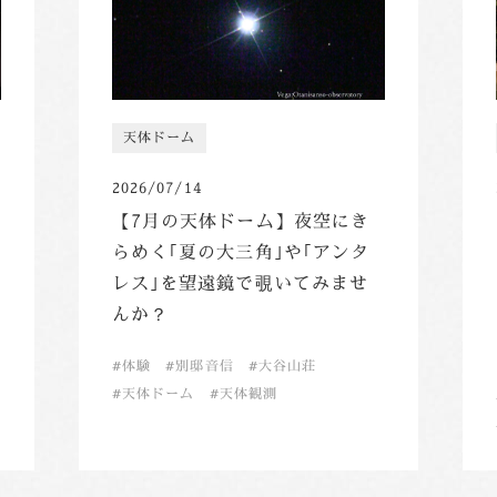
天体ドーム
2026/07/14
【7月の天体ドーム】夜空にき
らめく｢夏の大三角｣や｢アンタ
レス｣を望遠鏡で覗いてみませ
んか？
体験
別邸音信
大谷山荘
天体ドーム
天体観測