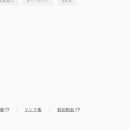
家族旅行
ベーカリー
和食
報
リンク集
宿泊約款