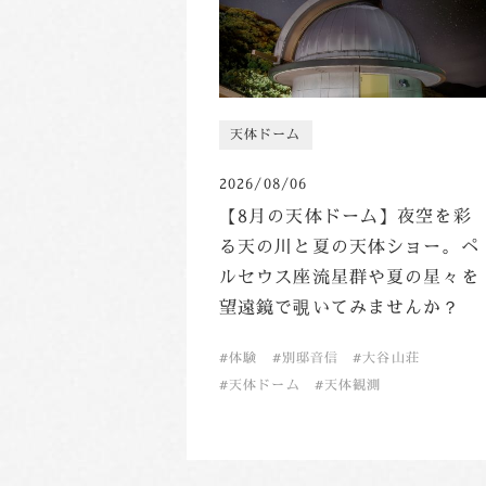
天体ドーム
2026/08/06
【8月の天体ドーム】夜空を彩
る天の川と夏の天体ショー。ペ
ルセウス座流星群や夏の星々を
望遠鏡で覗いてみませんか？
体験
別邸音信
大谷山荘
天体ドーム
天体観測