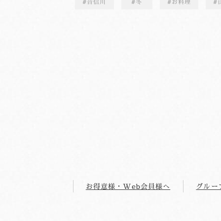
音信川
冬
お料理
お得意様・Web会員様へ
グルー